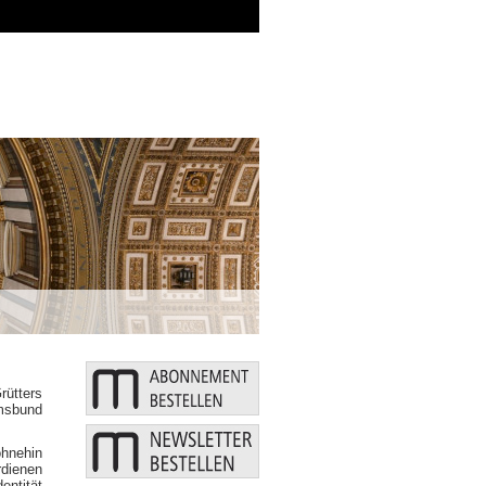
Zusätzliche Mittel: Bund und Länder
rütters
msbund
ohnehin
rdienen
entität