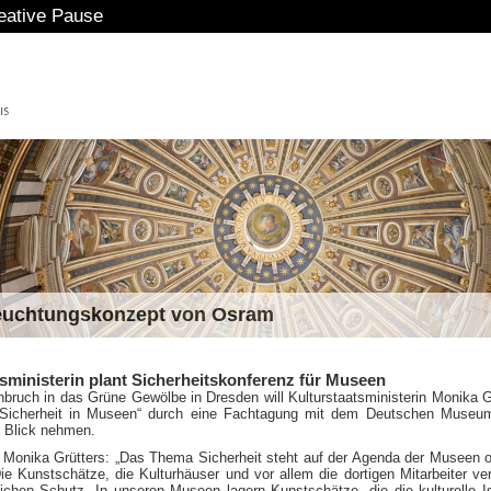
ause
euchtungskonzept von Osram
tsministerin plant Sicherheitskonferenz für Museen
bruch in das Grüne Gewölbe in Dresden will Kulturstaatsministerin Monika G
Sicherheit in Museen“ durch eine Fachtagung mit dem Deutschen Museu
n Blick nehmen.
e Monika Grütters: „Das Thema Sicherheit steht auf der Agenda der Museen 
e Kunstschätze, die Kulturhäuser und vor allem die dortigen Mitarbeiter ve
ichen Schutz. In unseren Museen lagern Kunstschätze, die die kulturelle Id