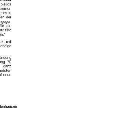
piellos
tremen
r es in
en der
g gegen
für die
trisiko
en.“
akt mit
tändige
ründung
ang 70
s ganz
ndsten
uf neue
edenhausen