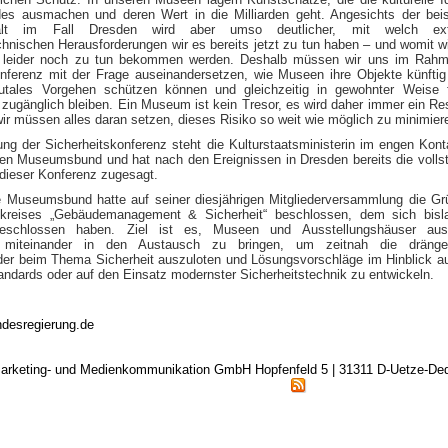
es ausmachen und deren Wert in die Milliarden geht. Angesichts der beis
lt im Fall Dresden wird aber umso deutlicher, mit welch ex
chnischen Herausforderungen wir es bereits jetzt zu tun haben – und womit wi
l leider noch zu tun bekommen werden. Deshalb müssen wir uns im Rahm
onferenz mit der Frage auseinandersetzen, wie Museen ihre Objekte künfti
rutales Vorgehen schützen können und gleichzeitig in gewohnter Weise 
t zugänglich bleiben. Ein Museum ist kein Tresor, es wird daher immer ein Res
ir müssen alles daran setzen, dieses Risiko so weit wie möglich zu minimier
ung der Sicherheitskonferenz steht die Kulturstaatsministerin im engen Kont
n Museumsbund und hat nach den Ereignissen in Dresden bereits die volls
dieser Konferenz zugesagt.
 Museumsbund hatte auf seiner diesjährigen Mitgliederversammlung die G
skreises „Gebäudemanagement & Sicherheit“ beschlossen, dem sich bisl
schlossen haben. Ziel ist es, Museen und Ausstellungshäuser au
 miteinander in den Austausch zu bringen, um zeitnah die dränge
der beim Thema Sicherheit auszuloten und Lösungsvorschläge im Hinblick a
andards oder auf den Einsatz modernster Sicherheitstechnik zu entwickeln.
desregierung.de
arketing- und Medienkommunikation GmbH Hopfenfeld 5 | 31311 D-Uetze-D