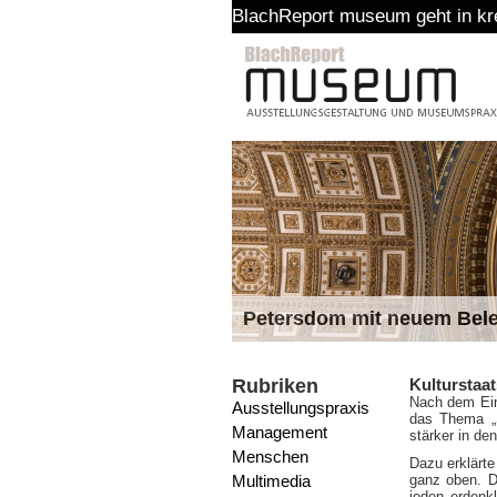
BlachReport museum geht in kreative P
Petersdom mit neuem Bel
Rubriken
Kulturstaa
Nach dem Ein
Ausstellungspraxis
das Thema „
Management
stärker in de
Menschen
Dazu erklärt
Multimedia
ganz oben. Di
jeden erdenkl