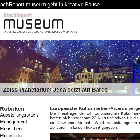
um geht in kreative Pause
Zeiss-Planetarium Jena setzt auf Barco
Rubriken
Europäische Kulturmarken-Awards verg
Die Preisträger der 14. Europäischen Kulturma
Ausstellungspraxis
hatten sich insgesamt 22 Kulturinitiativen für di
Management
die Gewinner der acht Wettbewerbskategorien 
Zollverein in Essen bekannt gegeben.
Menschen
Multimedia