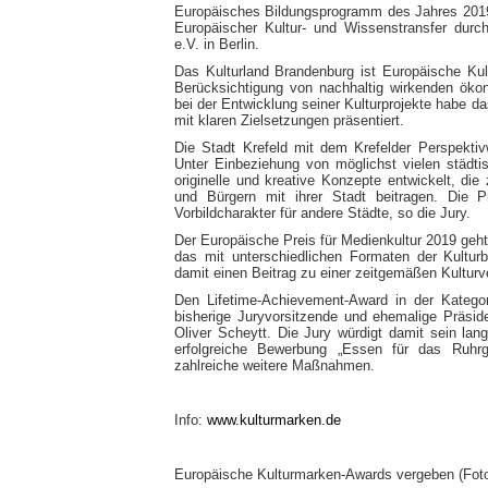
Europäisches Bildungsprogramm des Jahres 2019 
Europäischer Kultur- und Wissenstransfer durc
e.V. in Berlin.
Das Kulturland Brandenburg ist Europäische Kul
Berücksichtigung von nachhaltig wirkenden ökon
bei der Entwicklung seiner Kulturprojekte habe d
mit klaren Zielsetzungen präsentiert.
Die Stadt Krefeld mit dem Krefelder Perspektivw
Unter Einbeziehung von möglichst vielen städtis
originelle und kreative Konzepte entwickelt, die
und Bürgern mit ihrer Stadt beitragen. Die Pr
Vorbildcharakter für andere Städte, so die Jury.
Der Europäische Preis für Medienkultur 2019 geh
das mit unterschiedlichen Formaten der Kultur
damit einen Beitrag zu einer zeitgemäßen Kulturve
Den Lifetime-Achievement-Award in der Kategor
bisherige Juryvorsitzende und ehemalige Präsiden
Oliver Scheytt. Die Jury würdigt damit sein lan
erfolgreiche Bewerbung „Essen für das Ruhrg
zahlreiche weitere Maßnahmen.
Info:
www.kulturmarken.de
Europäische Kulturmarken-Awards vergeben (Fot