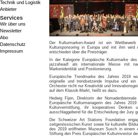
Technik und Logistik
Anbieter
Services
Wir über uns
Newsletter
Abo
Der Kulturmarken-Award ist ein Wettbewerb 
Datenschutz
Kultursponsoring in Europa und mit ihm wird d
Impressum
entschieden über die Preisträger.
In der Kategorie Europäische Kulturmarke des
jazzahead! als internationale Messe mit na
Markenidentität und Positionierung.
Europäische Trendmarke des Jahres 2019 wurd
originelle und trendsetzende Impulse und ein
Orchester nicht nur Kreativität und Innovationsge
auf dem Klassik-Markt, heißt es dazu.
Hedwig Fijen, Direktorin der Nomadenbiennale
Europäische Kulturmanagerin des Jahres 2019 
Kulturvermittlung, ihr kooperatives Denken u
ausschlaggebend für die Entscheidung der Jury 
Die Schweizer Art Stations Foundation engag
zeitgenössischen Kunst sowie für kulturelle Bil
des 2019 eröffneten Muzeum Susch in einem eh
Stiftung den Preis Europäischer Kulturinvestor d