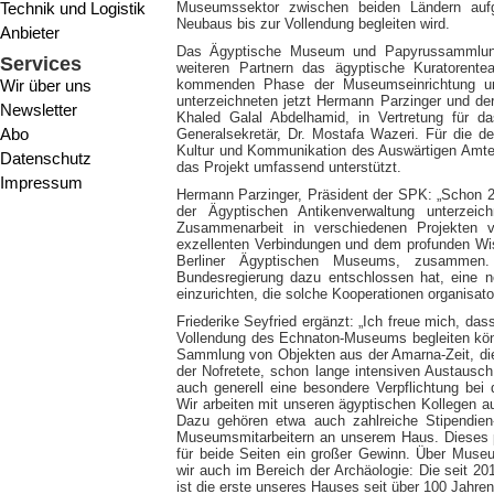
Technik und Logistik
Museumssektor zwischen beiden Ländern aufg
Neubaus bis zur Vollendung begleiten wird.
Anbieter
Das Ägyptische Museum und Papyrussammlung 
Services
weiteren Partnern das ägyptische Kuratoren
Wir über uns
kommenden Phase der Museumseinrichtung unt
unterzeichneten jetzt Hermann Parzinger und de
Newsletter
Khaled Galal Abdelhamid, in Vertretung für d
Abo
Generalsekretär, Dr. Mostafa Wazeri. Für die de
Kultur und Kommunikation des Auswärtigen Amtes
Datenschutz
das Projekt umfassend unterstützt.
Impressum
Hermann Parzinger, Präsident der SPK: „Schon 201
der Ägyptischen Antikenverwaltung unterzeic
Zusammenarbeit in verschiedenen Projekten v
exzellenten Verbindungen und dem profunden Wiss
Berliner Ägyptischen Museums, zusammen
Bundesregierung dazu entschlossen hat, eine n
einzurichten, die solche Kooperationen organisato
Friederike Seyfried ergänzt: „Ich freue mich, da
Vollendung des Echnaton-Museums begleiten könn
Sammlung von Objekten aus der Amarna-Zeit, die 
der Nofretete, schon lange intensiven Austausc
auch generell eine besondere Verpflichtung bei 
Wir arbeiten mit unseren ägyptischen Kollegen 
Dazu gehören etwa auch zahlreiche Stipendien
Museumsmitarbeitern an unserem Haus. Dieses par
für beide Seiten ein großer Gewinn. Über Muse
wir auch im Bereich der Archäologie: Die seit 2
ist die erste unseres Hauses seit über 100 Jahren