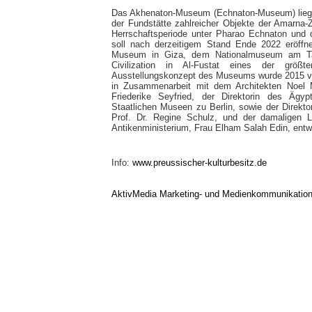
Das Akhenaton-Museum (Echnaton-Museum) liegt r
der Fundstätte zahlreicher Objekte der Amarna-Z
Herrschaftsperiode unter Pharao Echnaton und
soll nach derzeitigem Stand Ende 2022 eröff
Museum in Giza, dem Nationalmuseum am Ta
Civilization in Al-Fustat eines der gr
Ausstellungskonzept des Museums wurde 2015 
in Zusammenarbeit mit dem Architekten Noe
Friederike Seyfried, der Direktorin des Ä
Staatlichen Museen zu Berlin, sowie der Direk
Prof. Dr. Regine Schulz, und der damaligen L
Antikenministerium, Frau Elham Salah Edin, entwi
Info:
www.preussischer-kulturbesitz.de
AktivMedia Marketing- und Medienkommunikatio