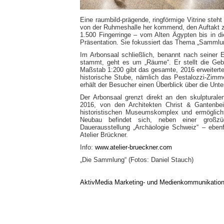
Eine raumbild-prägende, ringförmige Vitrine ste
von der Ruhmeshalle her kommend, den Auftakt z
1.500 Fingerringe – vom Alten Ägypten bis in d
Präsentation. Sie fokussiert das Thema „Sammlu
Im Arbonsaal schließlich, benannt nach seiner
stammt, geht es um „Räume“. Er stellt die Ge
Maßstab 1:200 gibt das gesamte, 2016 erweitert
historische Stube, nämlich das Pestalozzi-Zimm
erhält der Besucher einen Überblick über die Unt
Der Arbonsaal grenzt direkt an den skulptural
2016, von den Architekten Christ & Gantenbei
historistischen Museumskomplex und ermöglic
Neubau befindet sich, neben einer großzüg
Dauerausstellung „Archäologie Schweiz“ – ebenf
Atelier Brückner.
Info:
www.atelier-brueckner.com
„Die Sammlung“ (Fotos: Daniel Stauch)
AktivMedia Marketing- und Medienkommunikatio