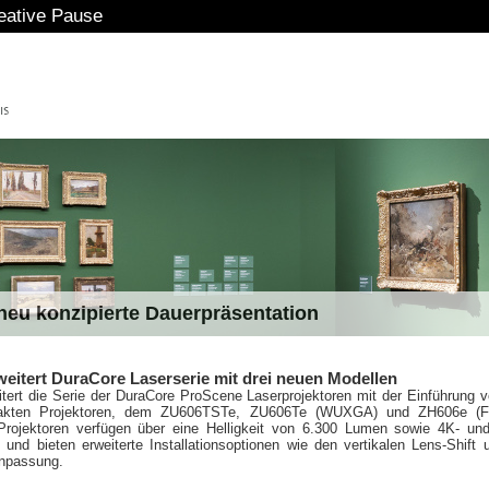
use
eu konzipierte Dauerpräsentation
eitert DuraCore Laserserie mit drei neuen Modellen
tert die Serie der DuraCore ProScene Laserprojektoren mit der Einführung v
kten Projektoren, dem ZU606TSTe, ZU606Te (WUXGA) und ZH606e (F
Projektoren verfügen über eine Helligkeit von 6.300 Lumen sowie 4K- u
t und bieten erweiterte Installationsoptionen wie den vertikalen Lens-Shift 
npassung.