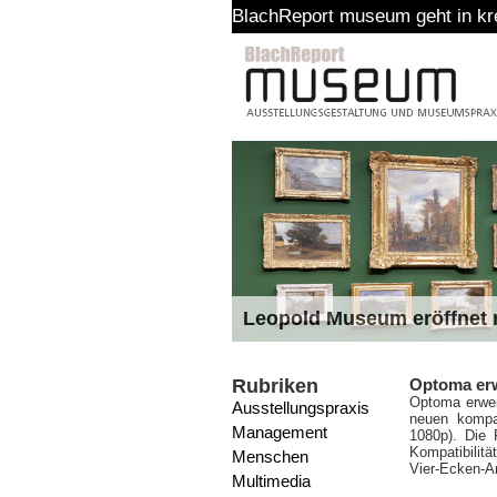
BlachReport museum geht in kreative Pa
Leopold Museum eröffnet n
Rubriken
Optoma erw
Optoma erwei
Ausstellungspraxis
neuen kompa
Management
1080p). Die 
Kompatibilitä
Menschen
Vier-Ecken-A
Multimedia