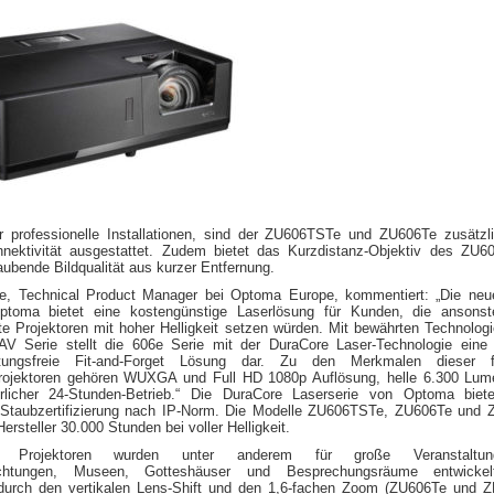
ür professionelle Installationen, sind der ZU606TSTe und ZU606Te zusätzl
ektivität ausgestattet. Zudem bietet das Kurzdistanz-Objektiv des ZU6
ubende Bildqualität aus kurzer Entfernung.
, Technical Product Manager bei Optoma Europe, kommentiert: „Die neu
ptoma bietet eine kostengünstige Laserlösung für Kunden, die ansonst
te Projektoren mit hoher Helligkeit setzen würden. Mit bewährten Technolog
AV Serie stellt die 606e Serie mit der DuraCore Laser-Technologie eine 
ungsfreie Fit-and-Forget Lösung dar. Zu den Merkmalen dieser f
sprojektoren gehören WUXGA und Full HD 1080p Auflösung, helle 6.300 Lu
erlicher 24-Stunden-Betrieb.“ Die DuraCore Laserserie von Optoma biet
Staubzertifizierung nach IP-Norm. Die Modelle ZU606TSTe, ZU606Te und 
Hersteller 30.000 Stunden bei voller Helligkeit.
Projektoren wurden unter anderem für große Veranstaltungs
richtungen, Museen, Gotteshäuser und Besprechungsräume entwicke
durch den vertikalen Lens-Shift und den 1,6-fachen Zoom (ZU606Te und 