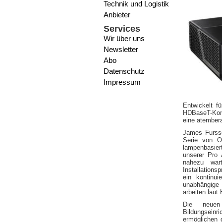
Technik und Logistik
Anbieter
Services
Wir über uns
Newsletter
Abo
Datenschutz
Impressum
Entwickelt f
HDBaseT-Konn
eine atembera
James Fursse
Serie von O
lampenbasier
unserer Pro 
nahezu wart
Installation
ein kontinui
unabhängige 
arbeiten laut 
Die neuen 
Bildungsein
ermöglichen 