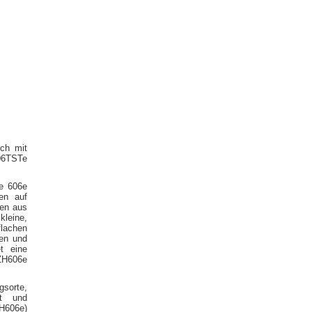
ich mit
06TSTe
e 606e
en auf
ien aus
kleine,
lachen
men und
et eine
ZH606e
orte,
lt und
ZH606e)