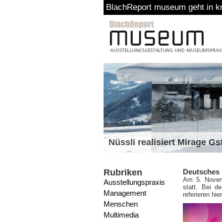
BlachReport museum geht in krea
Nüssli realisiert Mirage G
Rubriken
Deutsches 
Am 5. Novemb
Ausstellungspraxis
statt. Bei d
Management
referieren hi
Menschen
Multimedia