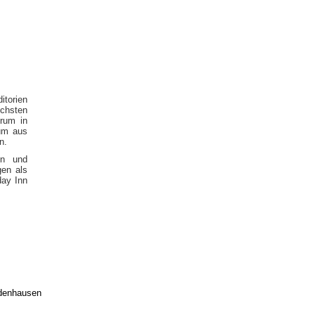
itorien
ichsten
rum in
um aus
n.
on und
gen als
day Inn
edenhausen