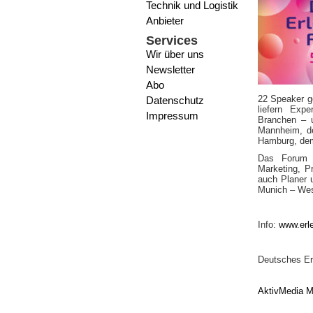
Technik und Logistik
Anbieter
Services
Wir über uns
Newsletter
Abo
22 Speaker ge
Datenschutz
liefern Expe
Impressum
Branchen – u
Mannheim, de
Hamburg, dem
Das Forum r
Marketing, P
auch Planer u
Munich – West
Info:
www.erl
Deutsches Erl
AktivMedia M