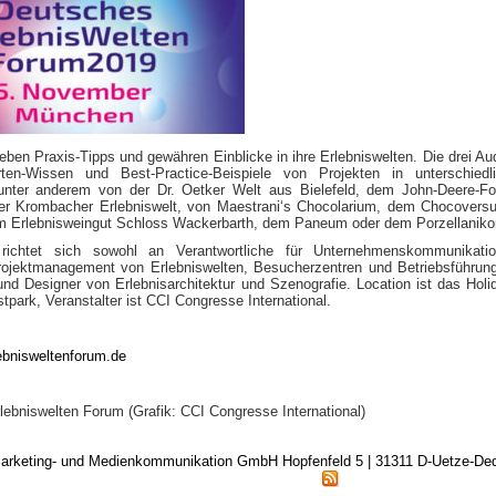
ben Praxis-Tipps und gewähren Einblicke in ihre Erlebniswelten. Die drei Aud
rten-Wissen und Best-Practice-Beispiele von Projekten in unterschiedl
nter anderem von der Dr. Oetker Welt aus Bielefeld, dem John-Deere-Fo
r Krombacher Erlebniswelt, von Maestrani‘s Chocolarium, dem Chocovers
 Erlebnisweingut Schloss Wackerbarth, dem Paneum oder dem Porzellaniko
ichtet sich sowohl an Verantwortliche für Unternehmenskommunikati
rojektmanagement von Erlebniswelten, Besucherzentren und Betriebsführun
nd Designer von Erlebnisarchitektur und Szenografie. Location ist das Holi
park, Veranstalter ist CCI Congresse International.
ebnisweltenforum.de
ebniswelten Forum (Grafik: CCI Congresse International)
arketing- und Medienkommunikation GmbH Hopfenfeld 5 | 31311 D-Uetze-D