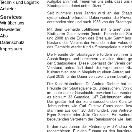
Aufgabe annimmt, freuen wir uns sehr, dass uns 
Technik und Logistik
Staatsgalerie dabei unterstützen.“
Anbieter
Seit nunmehr zehn Jahren wird an der Staats
Services
systematisch erforscht. Dabei werden die Proven
entstanden sind und nach 1933 von der Staatsgal
Wir über uns
Newsletter
Mit dem Gemälde „Stillleben mit Gitarre“ vo
Stuttgarter Galerieverein (heute: Freunde der St
Abo
und 2008 an die Erben des Breslauer Sammlers I
Datenschutz
Bestand des Vereins der Freunde in den Fokus d
das Gemälde wieder für die Staatsgalerie zurückk
Impressum
Die Freunde der Staatsgalerie fördern seit ihrer
Ausstellungen und bereichern vor allem durch 
der Staatsgalerie. Diese überlässt der Verein d
Vorstand, unterstützt durch die Experten der St
Kulturgutverluste in Magdeburg einen Antrag auf
April 2019 für die Dauer von zwei Jahren bewilligt
Die Kunsthistorikerin Dr. Andrea Richter hat
Freunde der Staatsgalerie zu untersuchen. Von 
im Laufe seiner Geschichte erworben hat, werden
es sich um 33 Gemälde, 147 Zeichnungen, eine F
Der größte Teil der zu untersuchenden Kunstw
Jahrhunderts wie Carl Gustav Carus oder Jos
stammen aus dem 20. Jahrhundert, von Vertrete
Egon Schiele oder Julio Gonzalez. Ein weiter
bedeutenden Vertretern der Renaissance wie Hans 
In den zwei Jahren der Förderung wird Andrea Ri
recherchieren. Für den Zugang zu den hausinter