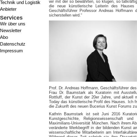
wir mit der so bewährten, so klugen, so tatkräf
Technik und Logistik
die neue künstlerische Leiterin des Hause
Anbieter
Geschäftsführer Professor Andreas Hoffmann 
sicherstellen wird.“
Services
Wir über uns
Newsletter
Abo
Datenschutz
Impressum
Prof. Dr. Andreas Hoffmann, Geschäftsführer des
Frau Dr. Baumstark als Kuratorin mit Ausstel
Rottluff, der Kunst der 20er Jahre, und aktuell
Today das künstlerische Profil des Hauses. Ich 
die Zukunft des neuen Bucerius Kunst Forums zu 
Kathrin Baumstark ist seit Juni 2016 Kurator
Kunstgeschichte, Religionswissenschaft und
Maximilians-Universität München. Nach ihrem Ab
veränderte Werkbegriff in der bildenden Kunst a
wissenschaftliche Mitarbeiterin am Interfakultä
Während dieser Zeit schrieb sie ihre Disserta