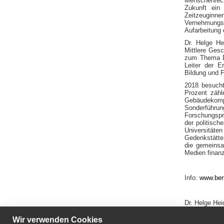
Menschenrech
Zukunft ein
Zeitzeuginne
Vernehmungs
Aufarbeitung
Dr. Helge H
Mittlere Gesc
zum Thema DD
Leiter der E
Bildung und 
2018 besucht
Prozent zäh
Gebäudekom
Sonderführun
Forschungspr
der politisc
Universitäte
Gedenkstätte 
die gemeinsa
Medien finanz
Info:
www.berl
Dr. Helge He
Wir verwenden Cookies