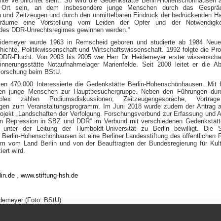
te verpflichtet sieht. So wird die Gedenkstätte Berlin-Hohenschönhausen 
 Ort sein, an dem insbesondere junge Menschen durch das Gesprä
n und Zeitzeugen und durch den unmittelbaren Eindruck der bedrückenden Ha
räume eine Vorstellung vom Leiden der Opfer und der Notwendigke
 des DDR-Unrechtsregimes gewinnen werden.“
eidemeyer wurde 1963 in Remscheid geboren und studierte ab 1984 Neue
hichte, Politikwissenschaft und Wirtschaftswissenschaft. 1992 folgte die Pr
R-Flucht. Von 2003 bis 2005 war Herr Dr. Heidemeyer erster wissenschaf
rinnerungsstätte Notaufnahmelager Marienfelde. Seit 2008 leitet er die Ab
Forschung beim BStU.
en 470.000 Interessierte die Gedenkstätte Berlin-Hohenschönhausen. Mit 
len junge Menschen zur Hauptbesuchergruppe. Neben den Führungen dur
plex zählen Podiumsdiskussionen, Zeitzeugengespräche, Vorträ
gen zum Veranstaltungsprogramm. Im Juni 2018 wurde zudem der Antrag a
ojekt „Landschaften der Verfolgung. Forschungsverbund zur Erfassung und 
hen Repression in SBZ und DDR“ im Verbund mit verschiedenen Gedenkstät
n unter der Leitung der Humboldt-Universität zu Berlin bewilligt. Die S
Berlin-Hohenschönhausen ist eine Berliner Landesstiftung des öffentlichen 
m vom Land Berlin und von der Beauftragten der Bundesregierung für Kul
iert wird.
in.de
,
www.stiftung-hsh.de
idemeyer (Foto: BStU)