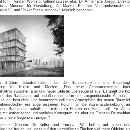
ktorin, Torsten Wöhlert, Kulturstaatssekretär, Dr. Annemarie Jaeggi, Direkto
hiv / Museum für Gestaltung, Dr. Markus Klimmer, Vorstandsvorsitzend
v e.V., und Volker Staab, Architekt, feierlich begangen.
a Grütters, Staatsministerin bei der Bundeskanzlerin und Beauftrag
erung für Kultur und Medien: „Das neue Gesamtensemble lot
ältnis zwischen alter und neuer Stilistik überzeugend aus. Es greift die ty
ken des Bauhauses auf und überführt sie in eine zeitgenössische Ästhetik. 
 hellen, besucher- und benutzerfreundlichen Atmosphäre der neuen Räumlic
uhaus-Archiv ein angemessenes Forum für die Auseinandersetzung m
 des Bauhauses schaffen – mitten im Herzen der Hauptstadt. Es lädt e
g mit ästhetischen und sozialen Konzepten, die über die Grenzen Deutschla
us unsere Gegenwart prägen.“
ederer, Senator für Kultur und Europa: „Wir hoffen auf einen deut
eg und freuen uns, dass auf den vergrößerten Flächen viel mehr Objekte als