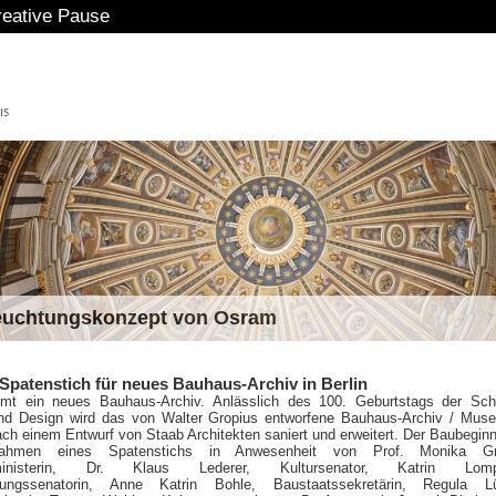
e Pause
euchtungskonzept von Osram
 Spatenstich für neues Bauhaus-Archiv in Berlin
mt ein neues Bauhaus-Archiv. Anlässlich des 100. Geburtstags der Schu
und Design wird das von Walter Gropius entworfene Bauhaus-Archiv / Mus
ch einem Entwurf von Staab Architekten saniert und erweitert. Der Baubegin
ahmen eines Spatenstichs in Anwesenheit von Prof. Monika Grü
tsministerin, Dr. Klaus Lederer, Kultursenator, Katrin Lomp
klungssenatorin, Anne Katrin Bohle, Baustaatssekretärin, Regula Lü