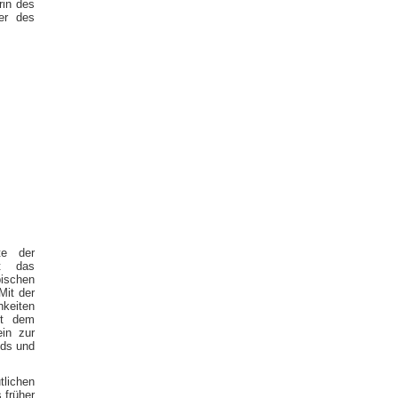
rin des
er des
te der
et das
pischen
Mit der
hkeiten
it dem
in zur
nds und
lichen
 früher