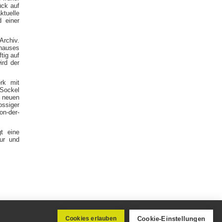
ück auf
ktuelle
 einer
Archiv.
hauses
tig auf
ird der
rk mit
 Sockel
n neuen
ssiger
on-der-
t eine
tur und
Cookie-Einstellungen
edenhausen
Cookies erlauben