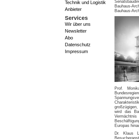
Senatsbaudire
Technik und Logistik
Bauhaus-Arc
Anbieter
Bauhaus-Archi
Services
Wir über uns
Newsletter
Abo
Datenschutz
Impressum
Prof. Monik
Bundesregi
Spannungsverh
Charakteristi
großzügigen,
wird das Ba
Vermächtnis
Beschäftigun
Europas hina
Dr. Klaus L
Besucheransti