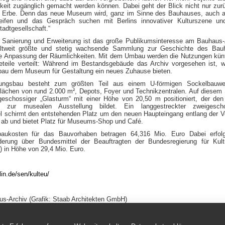
hkeit zugänglich gemacht werden können. Dabei geht der Blick nicht nur zur
le Erbe. Denn das neue Museum wird, ganz im Sinne des Bauhauses, auch a
eifen und das Gespräch suchen mit Berlins innovativer Kulturszene und
tadtgesellschaft.“
e Sanierung und Erweiterung ist das große Publikumsinteresse am Bauhaus-
ltweit größte und stetig wachsende Sammlung zur Geschichte des Bau
ine Anpassung der Räumlichkeiten. Mit dem Umbau werden die Nutzungen künf
teile verteilt: Während im Bestandsgebäude das Archiv vorgesehen ist, w
bau dem Museum für Gestaltung ein neues Zuhause bieten.
rungsbau besteht zum größten Teil aus einem U-förmigen Sockelbauwe
flächen von rund 2.000 m², Depots, Foyer und Technikzentralen. Auf diesem
fgeschossiger „Glasturm“ mit einer Höhe von 20,50 m positioniert, der de
g zur musealen Ausstellung bildet. Ein langgestreckter zweigescho
l schirmt den entstehenden Platz um den neuen Haupteingang entlang der V
 ab und bietet Platz für Museums-Shop und Café.
aukosten für das Bauvorhaben betragen 64,316 Mio. Euro Dabei erfolg
rderung über Bundesmittel der Beauftragten der Bundesregierung für Kul
 in Höhe von 29,4 Mio. Euro.
in.de/sen/kulteu/
s-Archiv (Grafik: Staab Architekten GmbH)
arketing- und Medienkommunikation GmbH Hopfenfeld 5 | 31311 D-Uetze-D