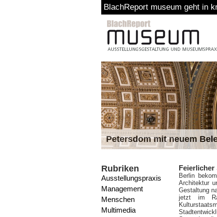
BlachReport museum geht in kreativ
Petersdom mit neuem Bel
Rubriken
Feierlicher
Berlin bekom
Ausstellungspraxis
Architektur 
Management
Gestaltung na
jetzt im R
Menschen
Kulturstaa
Multimedia
Stadtentwic