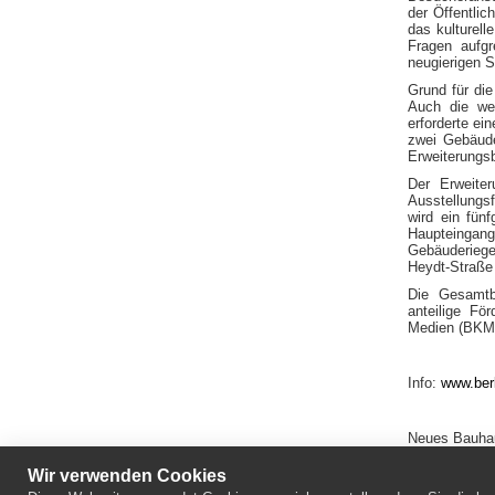
der Öffentlic
das kulturel
Fragen aufgr
neugierigen S
Grund für di
Auch die we
erforderte e
zwei Gebäude
Erweiterungs
Der Erweite
Ausstellungs
wird ein fün
Haupteingan
Gebäuderiege
Heydt-Straße
Die Gesamtb
anteilige Fö
Medien (BKM)
Info:
www.berl
Neues Bauhau
Wir verwenden Cookies
AktivMedia M