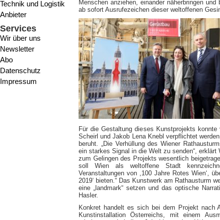
Menschen anziehen, einander näherbringen und b
Technik und Logistik
ab sofort Ausrufezeichen dieser weltoffenen Gesi
Anbieter
Services
Wir über uns
Newsletter
Abo
Datenschutz
Impressum
Für die Gestaltung dieses Kunstprojekts konnt
Scheirl und Jakob Lena Knebl verpflichtet werden
beruht. „Die Verhüllung des Wiener Rathausturms
ein starkes Signal in die Welt zu senden“, erklärt
zum Gelingen des Projekts wesentlich beigetragen
soll Wien als weltoffene Stadt kennzeich
Veranstaltungen von ,100 Jahre Rotes Wien‘, über
2019‘ bieten.“ Das Kunstwerk am Rathausturm we
eine „landmark“ setzen und das optische Narrat
Hasler.
Konkret handelt es sich bei dem Projekt nach A
Kunstinstallation Österreichs, mit einem A