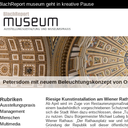
 museum geht in kreative Pause
Petersdom mit neuem Beleuchtungskonzept von 
Rubriken
Riesige Kunstinstallation am Wiener Ra
Ab April wird im Zuge von Restaurierungsmaßna
Ausstellungspraxis
einem baubehördlich vorgeschriebenen Schutznetz
Management
sich die Stadt Wien dazu entschlossen, diese „Tur
zu nutzen. Dazu Bürgermeister Michael Ludwig be
Menschen
Wiener Rathaus: „Der Rathausplatz war und is
Multimedia
Gründung der Republik soll dieser öffentli