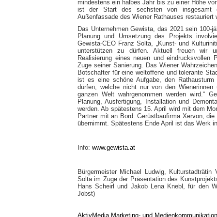
mindestens ein halbes Jahr bis zu einer Höhe vo
ist der Start des sechsten von insgesamt 
Außenfassade des Wiener Rathauses restauriert w
Das Unternehmen Gewista, das 2021 sein 100-jähr
Planung und Umsetzung des Projekts involvier
Gewista-CEO Franz Solta, „Kunst- und Kulturinit
unterstützen zu dürfen. Aktuell freuen wir
Realisierung eines neuen und eindrucksvollen 
Zuge seiner Sanierung. Das Wiener Wahrzeichen h
Botschafter für eine weltoffene und tolerante S
ist es eine schöne Aufgabe, den Rathausturm 
dürfen, welche nicht nur von den Wienerinne
ganzen Welt wahrgenommen werden wird.“ Gew
Planung, Ausfertigung, Installation und Demont
werden. Ab spätestens 15. April wird mit dem Mo
Partner mit an Bord: Gerüstbaufirma Xervon, die
übernimmt. Spätestens Ende April ist das Werk in
Info:
www.gewista.at
Bürgermeister Michael Ludwig, Kulturstadträti
Solta im Zuge der Präsentation des Kunstprojekt
Hans Scheirl und Jakob Lena Knebl, für den Wi
Jobst)
AktivMedia Marketing- und Medienkommunikatio