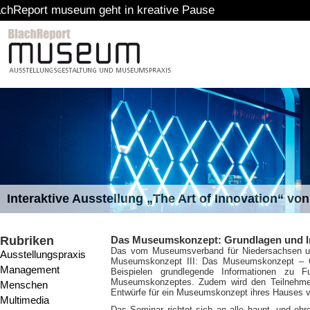
um geht in kreative Pause
Interaktive Ausstellung „The Art of Innovation“ v
Rubriken
Das Museumskonzept: Grundlagen und I
Das vom Museumsverband für Niedersachsen und
Ausstellungspraxis
Museumskonzept III: Das Museumskonzept – Gr
Management
Beispielen grundlegende Informationen zu F
Museumskonzeptes. Zudem wird den Teilnehmer
Menschen
Entwürfe für ein Museumskonzept ihres Hauses v
Multimedia
Das Seminar richtet sich an alle haupt- und ehr