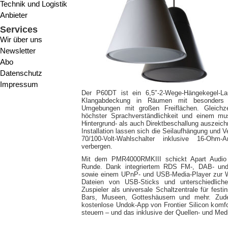
Technik und Logistik
Anbieter
Services
Wir über uns
Newsletter
Abo
Datenschutz
Impressum
Der P60DT ist ein 6,5″-2-Wege-Hängekegel-Lau
Klangabdeckung in Räumen mit besonders 
Umgebungen mit großen Freiflächen. Gleichze
höchster Sprachverständlichkeit und einem mus
Hintergrund- als auch Direktbeschallung auszeich
Installation lassen sich die Seilaufhängung und 
70/100-Volt-Wahlschalter inklusive 16-Ohm
verbergen.
Mit dem PMR4000RMKIII schickt Apart Audio se
Runde. Dank integriertem RDS FM-, DAB- und D
sowie einem UPnP- und USB-Media-Player zur
Dateien von USB-Sticks und unterschiedliche
Zuspieler als universale Schaltzentrale für festi
Bars, Museen, Gotteshäusern und mehr. Zud
kostenlose Undok-App von Frontier Silicon komfo
steuern – und das inklusive der Quellen- und Me