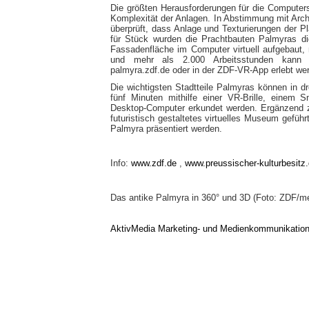
Die größten Herausforderungen für die Computer
Komplexität der Anlagen. In Abstimmung mit Ar
überprüft, dass Anlage und Texturierungen der P
für Stück wurden die Prachtbauten Palmyras digi
Fassadenfläche im Computer virtuell aufgebaut, 
und mehr als 2.000 Arbeitsstunden kann Pa
palmyra.zdf.de oder in der ZDF-VR-App erlebt we
Die wichtigsten Stadtteile Palmyras können in d
fünf Minuten mithilfe einer VR-Brille, einem 
Desktop-Computer erkundet werden. Ergänzend zu
futuristisch gestaltetes virtuelles Museum gefüh
Palmyra präsentiert werden.
Info:
www.zdf.de
,
www.preussischer-kulturbesitz
Das antike Palmyra in 360° und 3D (Foto: ZDF/m
AktivMedia Marketing- und Medienkommunikatio