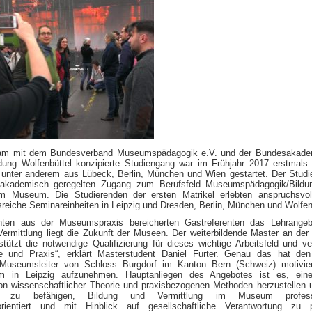
am mit dem Bundesverband Museumspädagogik e.V. und der Bundesakadem
ildung Wolfenbüttel konzipierte Studiengang war im Frühjahr 2017 erstmals
 unter anderem aus Lübeck, Berlin, München und Wien gestartet. Der Stud
n akademisch geregelten Zugang zum Berufsfeld Museumspädagogik/Bildu
im Museum. Die Studierenden der ersten Matrikel erlebten anspruchsvol
eiche Seminareinheiten in Leipzig und Dresden, Berlin, München und Wolfen
ten aus der Museumspraxis bereicherten Gastreferenten das Lehrangebo
Vermittlung liegt die Zukunft der Museen. Der weiterbildende Master an d
stützt die notwendige Qualifizierung für dieses wichtige Arbeitsfeld und ve
e und Praxis“, erklärt Masterstudent Daniel Furter. Genau das hat den
Museumsleiter von Schloss Burgdorf im Kanton Bern (Schweiz) motivier
um in Leipzig aufzunehmen. Hauptanliegen des Angebotes ist es, ein
on wissenschaftlicher Theorie und praxisbezogenen Methoden herzustellen 
en zu befähigen, Bildung und Vermittlung im Museum professi
)orientiert und mit Hinblick auf gesellschaftliche Verantwortung zu p