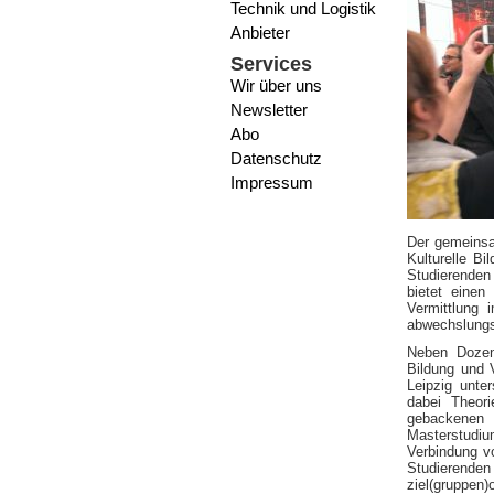
Technik und Logistik
Anbieter
Services
Wir über uns
Newsletter
Abo
Datenschutz
Impressum
Der gemeins
Kulturelle B
Studierenden
bietet eine
Vermittlung 
abwechslungsr
Neben Dozen
Bildung und 
Leipzig unter
dabei Theori
gebackenen 
Masterstudi
Verbindung v
Studierend
ziel(gruppen