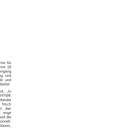
ie für
 mit 18
iengang
ng und
le und
büttel.
t. „In
er HTWK
rbindet
 frisch
t, das
e enge
und die
onell,
lanen,