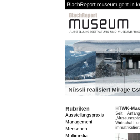
BlachReport museum geht in kreative
Nüssli realisiert Mirage G
Rubriken
HTWK-Mast
Seit Anfan
Ausstellungspraxis
„Museumspäd
Management
Wirtschaft u
immatrikuliert
Menschen
Multimedia