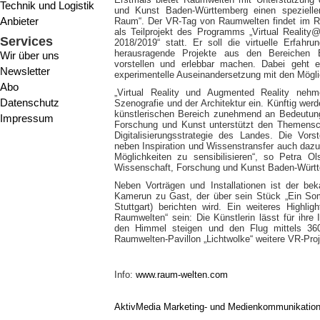
Technik und Logistik
und Kunst Baden-Württemberg einen speziell
Anbieter
Raum“. Der VR-Tag von Raumwelten findet im Ra
als Teilprojekt des Programms „Virtual Reality
Services
2018/2019“ statt. Er soll die virtuelle Erfah
herausragende Projekte aus den Bereichen En
Wir über uns
vorstellen und erlebbar machen. Dabei geht e
Newsletter
experimentelle Auseinandersetzung mit den Mögli
Abo
„Virtual Reality und Augmented Reality nehm
Datenschutz
Szenografie und der Architektur ein. Künftig wer
künstlerischen Bereich zunehmend an Bedeutung
Impressum
Forschung und Kunst unterstützt den Themensch
Digitalisierungsstrategie des Landes. Die Vorste
neben Inspiration und Wissenstransfer auch dazu b
Möglichkeiten zu sensibilisieren“, so Petra Ol
Wissenschaft, Forschung und Kunst Baden-Würt
Neben Vorträgen und Installationen ist der be
Kamerun zu Gast, der über sein Stück „Ein So
Stuttgart) berichten wird. Ein weiteres Highli
Raumwelten“ sein: Die Künstlerin lässt für ihre 
den Himmel steigen und den Flug mittels 360
Raumwelten-Pavillon „Lichtwolke“ weitere VR-Proje
Info:
www.raum-welten.com
AktivMedia Marketing- und Medienkommunikatio