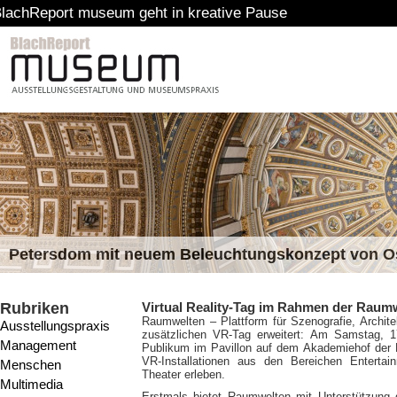
 museum geht in kreative Pause
Petersdom mit neuem Beleuchtungskonzept von 
Rubriken
Virtual Reality-Tag im Rahmen der Raum
Raumwelten – Plattform für Szenografie, Archit
Ausstellungspraxis
zusätzlichen VR-Tag erweitert: Am Samstag,
Management
Publikum im Pavillon auf dem Akademiehof der
VR-Installationen aus den Bereichen Entertai
Menschen
Theater erleben.
Multimedia
Erstmals bietet Raumwelten mit Unterstützung 