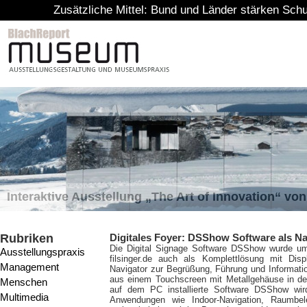
Zusätzliche Mittel: Bund und Länder stärken Schutz von Ku
Interaktive Ausstellung „The Art of Innovation“ v
Rubriken
Digitales Foyer: DSShow Software als Na
Die Digital Signage Software DSShow wurde um 
Ausstellungspraxis
filsinger.de auch als Komplettlösung mit Dis
Management
Navigator zur Begrüßung, Führung und Informat
aus einem Touchscreen mit Metallgehäuse in de
Menschen
auf dem PC installierte Software DSShow wird 
Multimedia
Anwendungen wie Indoor-Navigation, Raumbel