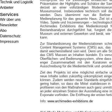
Technik und Logistik
Präsentation der Highlights und Schätze der Sa
Anbieter
derzeit an einer vollständigen Modernisier
Museumsinsel. Insbesondere technisch soll 
Services
werden. Dazu übernimmt nun die Berliner K
Medienplanung für das gesamte Haus. Ziel ist e
Wir über uns
Video, Spiele und Inszenierungen – technologis
Newsletter
Archimedes Exhibitions das Medienkonzept 
Bestandsanalyse durchgeführt hat, fungiert di
Abo
Museum und externen Gewerken und berät, wie T
Datenschutz
kann.
Impressum
Zur Standardisierung der Medienstationen schre
Content Management Systems (CMS) aus, das sic
damit weichenstellend sein wird. Denn um alle St
das CMS Massen an Inhalten bündeln. Es verscha
Oberflächen- und Bedienungssystem, ohne dass die
enger Zusammenarbeit mit den Kuratoren ers
Ausschreibung für die Medientechnik und -produkt
Ziel des Projekts ist eine möglichst einfache 
neue Inhalte sollen zukünftig unkompliziert eing
können. Zudem werden neue Standards eingeführt,
gering halten, so dass die Mittel stattdessen i
profitieren von den Maßnahmen auch ganz unmitte
an jeder einzelnen Station der Ausstellung eine i
Exponate vorfinden. Die Eröffnung der ersten ferti
Info:
www.archimedes-exhibitions.de