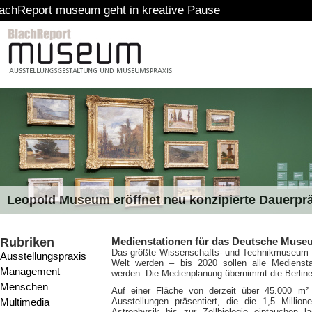
seum geht in kreative Pause
Leopold Museum eröffnet neu konzipierte Dauerpr
Rubriken
Medienstationen für das Deutsche Muse
Das größte Wissenschafts- und Technikmuseum w
Ausstellungspraxis
Welt werden – bis 2020 sollen alle Medienst
Management
werden. Die Medienplanung übernimmt die Berline
Menschen
Auf einer Fläche von derzeit über 45.000 
Multimedia
Ausstellungen präsentiert, die die 1,5 Milli
Astrophysik bis zur Zellbiologie eintauchen