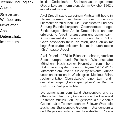
Technik und Logistik
in die Gedenkstätte Sachsenhausen gekomme
Großonkels zu informieren, der im Oktober 1942 
Anbieter
eingeliefert wurde.
Services
Axel Drecoll sagte zu seinem Amtsantritt heute in
Wir über uns
Herausforderung, an dieser für die Erinnerungs
übernehmen zu dürfen. Die Gedenkstätte und da
Newsletter
Stiftung Brandenburgische Gedenkstätten insge
Abo
Einrichtungen ihrer Art in Deutschland und da
erfolgreiche Arbeit fortzusetzen und gemeinsam 
Datenschutz
Antworten auf die Fragen zu finden, die in Zuku
Impressum
Ganz besonders freue ich mich, dass ich an m
begrüßen durfte, mit dem ich mich durch meine
fühle“, sagte Drecoll.
Axel Drecoll, 1974 in Erlangen geboren, studie
Südosteuropas und Politische Wissenschafte
München. Nach seiner Promotion zum Thema „
Diskriminierung der Juden in Bayern 1933-1945“ i
Mitarbeiter am Institut für Zeitgeschichte Münc
unter anderem nach Washington, Moskau, Vilnius
„Dokumentation Obersalzberg“, einen Lern- und 
des ehemaligen „Führersperrgebiets“ in Bercht
Institut für Zeitgeschichte.
Die gemeinsam vom Land Brandenburg und vom 
öffentlichen Rechts „Brandenburgische Gedenkstä
Bestehen zurück. Zu ihr gehören die Gedenk
Gedenkstätte Todesmarsch im Belower Wald, die
Zuchthaus Brandenburg-Görden in Brandenburg an
und Begegnungsstätte Leistikowstraße in Potsdam