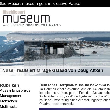
museum geht in kreative Pause
Nüssli realisiert Mirage Gstaad von Doug Aitken
Rubriken
Deutsches Bergbau-Museum bekommt ne
Im Rahmen einer Sanierung wird die Dauerauss
Ausstellungspraxis
komplett neu konzipiert. Für die Neuausric
Management
Architekten von „res d“ und „Atelier Krafthaus“ v
bauliche Umsetzung eines Ausstellungsbereiches
Menschen
Quadratmetern erstreckt.
Multimedia