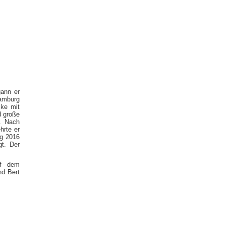
ann er
Hamburg
cke mit
d große
. Nach
hrte er
ng 2016
gt. Der
uf dem
nd Bert