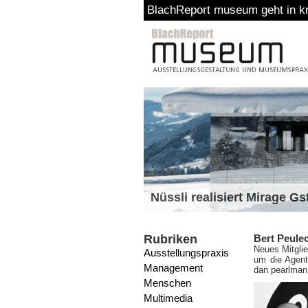
BlachReport museum geht in kr
Nüssli realisiert Mirage G
Rubriken
Bert Peulec
Neues Mitglie
Ausstellungspraxis
um die Agent
Management
dan pearlman
Menschen
Multimedia