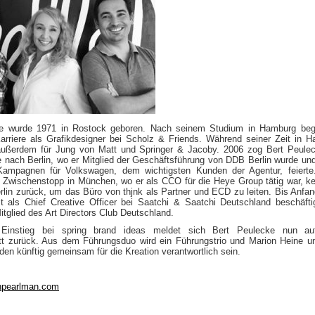
ke wurde 1971 in Rostock geboren. Nach seinem Studium in Hamburg beg
arriere als Grafikdesigner bei Scholz & Friends. Während seiner Zeit in 
 außerdem für Jung von Matt und Springer & Jacoby. 2006 zog Bert Peule
e nach Berlin, wo er Mitglied der Geschäftsführung von DDB Berlin wurde un
Kampagnen für Volkswagen, dem wichtigsten Kunden der Agentur, feierte
 Zwischenstopp in München, wo er als CCO für die Heye Group tätig war, ke
rlin zurück, um das Büro von thjnk als Partner und ECD zu leiten. Bis Anfa
zt als Chief Creative Officer bei Saatchi & Saatchi Deutschland beschäfti
Mitglied des Art Directors Club Deutschland.
Einstieg bei spring brand ideas meldet sich Bert Peulecke nun a
tt zurück. Aus dem Führungsduo wird ein Führungstrio und Marion Heine u
en künftig gemeinsam für die Kreation verantwortlich sein.
pearlman.com