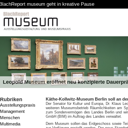
rt museum geht in kreative Pause
Leopold Museum eröffnet neu konzipierte Dauerpr
Rubriken
Käthe-Kollwitz-Museum Berlin soll an 
Der Senator für Kultur und Europa, Dr. Klaus Le
Ausstellungspraxis
weiteren Museumsbetrieb Räumlichkeiten am Sp
Management
zum Sondervermögen des Landes Berlin und wir
GmbH (BIM) im Auftrag des Landes verwaltet.
Menschen
Multimedia
Dem Museum sollen das Erdgeschoss sowie Teil
zur Verfügung gestellt werden. Der neue Stando