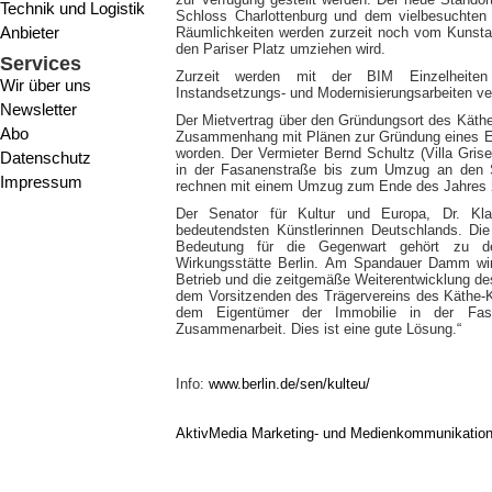
Technik und Logistik
Schloss Charlottenburg und dem vielbesucht
Anbieter
Räumlichkeiten werden zurzeit noch vom Kunsta
den Pariser Platz umziehen wird.
Services
Zurzeit werden mit der BIM Einzelheiten
Wir über uns
Instandsetzungs- und Modernisierungsarbeiten ve
Newsletter
Der Mietvertrag über den Gründungsort des Käth
Abo
Zusammenhang mit Plänen zur Gründung eines 
worden. Der Vermieter Bernd Schultz (Villa Gri
Datenschutz
in der Fasanenstraße bis zum Umzug an den 
Impressum
rechnen mit einem Umzug zum Ende des Jahres 
Der Senator für Kultur und Europa, Dr. Kla
bedeutendsten Künstlerinnen Deutschlands. Die
Bedeutung für die Gegenwart gehört zu den
Wirkungsstätte Berlin. Am Spandauer Damm wi
Betrieb und die zeitgemäße Weiterentwicklung de
dem Vorsitzenden des Trägervereins des Käthe-
dem Eigentümer der Immobilie in der Fasa
Zusammenarbeit. Dies ist eine gute Lösung.“
Info:
www.berlin.de/sen/kulteu/
AktivMedia Marketing- und Medienkommunikatio