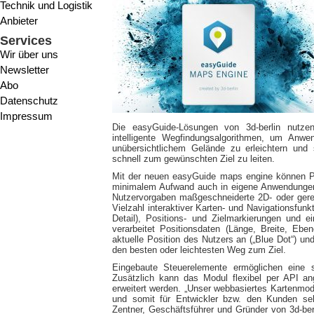
Technik und Logistik
Anbieter
Services
Wir über uns
Newsletter
Abo
Datenschutz
Impressum
Die easyGuide-Lösungen von 3d-berlin nutze
intelligente Wegfindungsalgorithmen, um Anwe
unübersichtlichem Gelände zu erleichtern und 
schnell zum gewünschten Ziel zu leiten.
Mit der neuen easyGuide maps engine können Pa
minimalem Aufwand auch in eigene Anwendungen 
Nutzervorgaben maßgeschneiderte 2D- oder gere
Vielzahl interaktiver Karten- und Navigationsfunk
Detail), Positions- und Zielmarkierungen und ei
verarbeitet Positionsdaten (Länge, Breite, Ebe
aktuelle Position des Nutzers an („Blue Dot“) 
den besten oder leichtesten Weg zum Ziel.
Eingebaute Steuerelemente ermöglichen eine 
Zusätzlich kann das Modul flexibel per API a
erweitert werden. „Unser webbasiertes Kartenmodu
und somit für Entwickler bzw. den Kunden sehr 
Zentner, Geschäftsführer und Gründer von 3d-berl