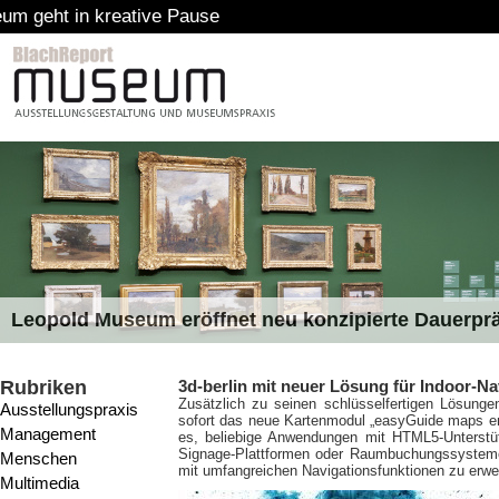
se
Leopold Museum eröffnet neu konzipierte Dauerpr
Rubriken
3d-berlin mit neuer Lösung für Indoor-Na
Zusätzlich zu seinen schlüsselfertigen Lösungen
Ausstellungspraxis
sofort das neue Kartenmodul „easyGuide maps en
Management
es, beliebige Anwendungen mit HTML5-Unterstüt
Signage-Plattformen oder Raumbuchungssysteme
Menschen
mit umfangreichen Navigationsfunktionen zu erwei
Multimedia