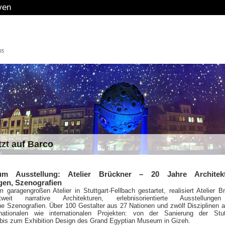
Deutsche Kreditbank ve
tzt auf Barco
um Ausstellung: Atelier Brückner – 20 Jahre Architekt
gen, Szenografien
 garagengroßen Atelier in Stuttgart-Fellbach gestartet, realisiert Atelier B
weit narrative Architekturen, erlebnisorientierte Ausstellung
e Szenografien. Über 100 Gestalter aus 27 Nationen und zwölf Disziplinen a
ationalen wie internationalen Projekten: von der Sanierung der Stutt
bis zum Exhibition Design des Grand Egyptian Museum in Gizeh.