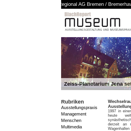
 Regional AG Bremen / Bremerhaven
Zeiss-Planetarium Jena se
Rubriken
Wechselra
Ausstellun
Ausstellungspraxis
1997 in einem
Management
heute welt
synästhetisch
Menschen
derzeit an n
Multimedia
Wagenhallen 