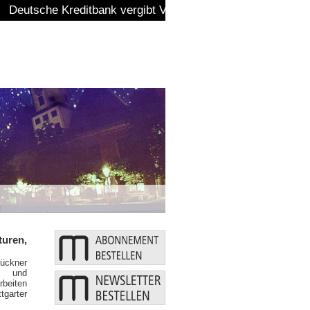
rgibt VR Kunstpreis
uren,
rückner
en und
rbeiten
garter