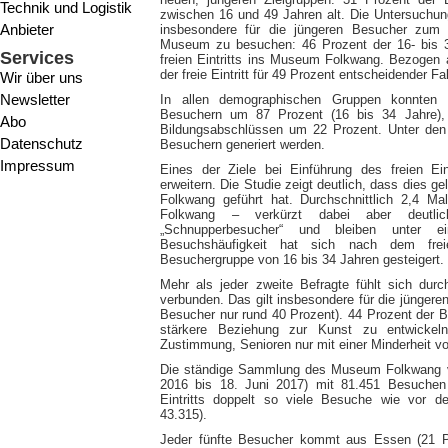
Technik und Logistik
zwischen 16 und 49 Jahren alt. Die Untersuchung 
Anbieter
insbesondere für die jüngeren Besucher zum
Museum zu besuchen: 46 Prozent der 16- bis 
Services
freien Eintritts ins Museum Folkwang. Bezogen
der freie Eintritt für 49 Prozent entscheidender
Wir über uns
Newsletter
In allen demographischen Gruppen konnten 
Besuchern um 87 Prozent (16 bis 34 Jahre)
Abo
Bildungsabschlüssen um 22 Prozent. Unter den
Datenschutz
Besuchern generiert werden.
Impressum
Eines der Ziele bei Einführung des freien Ei
erweitern. Die Studie zeigt deutlich, dass dies 
Folkwang geführt hat. Durchschnittlich 2,4 
Folkwang – verkürzt dabei aber deutlic
„Schnupperbesucher“ und bleiben unter
Besuchshäufigkeit hat sich nach dem freie
Besuchergruppe von 16 bis 34 Jahren gesteigert.
Mehr als jeder zweite Befragte fühlt sich dur
verbunden. Das gilt insbesondere für die jünger
Besucher nur rund 40 Prozent). 44 Prozent der Be
stärkere Beziehung zur Kunst zu entwickel
Zustimmung, Senioren nur mit einer Minderheit v
Die ständige Sammlung des Museum Folkwang ver
2016 bis 18. Juni 2017) mit 81.451 Besuchen
Eintritts doppelt so viele Besuche wie vor de
43.315).
Jeder fünfte Besucher kommt aus Essen (21 P