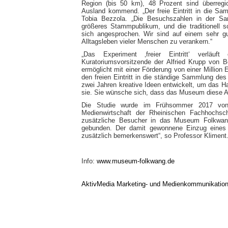
Region (bis 50 km), 48 Prozent sind überreg
Ausland kommend. „Der freie Eintritt in die Sam
Tobia Bezzola. „Die Besuchszahlen in der Sa
größeres Stammpublikum, und die traditionell s
sich angesprochen. Wir sind auf einem sehr gu
Alltagsleben vieler Menschen zu verankern.“
„Das Experiment ‚freier Eintritt‘ verläuft 
Kuratoriumsvorsitzende der Alfried Krupp von B
ermöglicht mit einer Förderung von einer Million 
den freien Eintritt in die ständige Sammlung 
zwei Jahren kreative Ideen entwickelt, um das Ha
sie. Sie wünsche sich, dass das Museum diese Ar
Die Studie wurde im Frühsommer 2017 von 
Medienwirtschaft der Rheinischen Fachhochschu
zusätzliche Besucher in das Museum Folkwan
gebunden. Der damit gewonnene Einzug eines
zusätzlich bemerkenswert“, so Professor Kliment
Info:
www.museum-folkwang.de
AktivMedia Marketing- und Medienkommunikatio