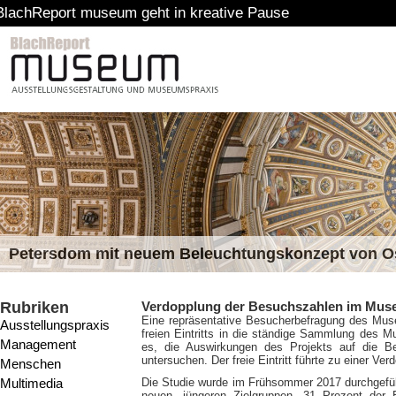
 museum geht in kreative Pause
Petersdom mit neuem Beleuchtungskonzept von 
Rubriken
Verdopplung der Besuchszahlen im Museu
Eine repräsentative Besucherbefragung des Mus
Ausstellungspraxis
freien Eintritts in die ständige Sammlung des M
Management
es, die Auswirkungen des Projekts auf die B
untersuchen. Der freie Eintritt führte zu einer 
Menschen
Multimedia
Die Studie wurde im Frühsommer 2017 durchgeführ
neuen, jüngeren Zielgruppen. 31 Prozent der 