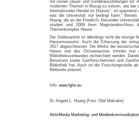
mit seinen Dauer- und Sonderausstellungen tut.
modernen Themen in Bezug zu setzen, wie bei de
Internationaler Handel im Diskurs“, ist spannen
was die Universität nur bedingt kann.“ Bereits
Huang, die an der Friedrich- Alexander Universit
studiert und 2009 ihren Magisterabschluss 
Themenkomplex Hanse.
Der Stellenantritt ist allerdings nicht die einzi
Hansemuseums: Auch die Erfassung der entspr
2017 abgeschlossen. Die Werke der wissenschaftl
Hanse und des Ostseeraumes können nun ü
Bibliotheksverbundes recherchiert werden. Dane
Benutzern sowie Gastforscherinnen und Gastfo
Bibliothek frei. Auch ist die Forschungsstelle ab
Webseite präsent.
Info:
www.fgho.eu
Dr. Angela L. Huang (Foto: Olaf Malzahn)
AktivMedia Marketing- und Medienkommunikatio