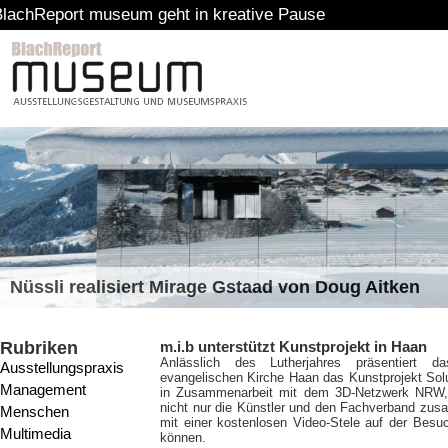
seum geht in kreative Pause
Nüssli realisiert Mirage Gstaad von Doug Aitken
Rubriken
m.i.b unterstützt Kunstprojekt in Haan
Anlässlich des Lutherjahres präsentiert 
Ausstellungspraxis
evangelischen Kirche Haan das Kunstprojekt Solus
Management
in Zusammenarbeit mit dem 3D-Netzwerk NRW, d
nicht nur die Künstler und den Fachverband zusa
Menschen
mit einer kostenlosen Video-Stele auf der Besu
Multimedia
können.