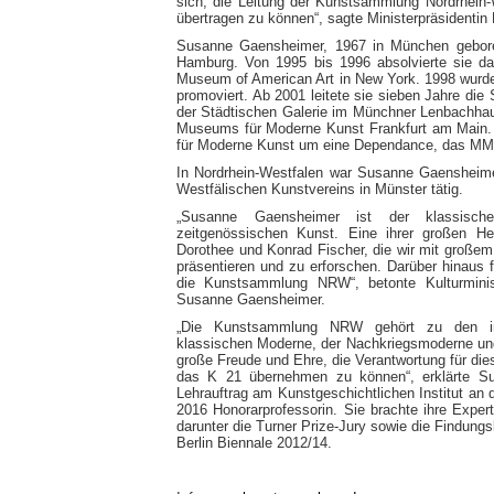
sich, die Leitung der Kunstsammlung Nordrhein-
übertragen zu können“, sagte Ministerpräsidentin 
Susanne Gaensheimer, 1967 in München gebore
Hamburg. Von 1995 bis 1996 absolvierte sie 
Museum of American Art in New York. 1998 wurde
promoviert. Ab 2001 leitete sie sieben Jahre die
der Städtischen Galerie im Münchner Lenbachhau
Museums für Moderne Kunst Frankfurt am Main. I
für Moderne Kunst um eine Dependance, das MMK
In Nordrhein-Westfalen war Susanne Gaensheimer
Westfälischen Kunstvereins in Münster tätig.
„Susanne Gaensheimer ist der klassisch
zeitgenössischen Kunst. Eine ihrer großen H
Dorothee und Konrad Fischer, die wir mit großem
präsentieren und zu erforschen. Darüber hinaus 
die Kunstsammlung NRW“, betonte Kulturmini
Susanne Gaensheimer.
„Die Kunstsammlung NRW gehört zu den int
klassischen Moderne, der Nachkriegsmoderne und
große Freude und Ehre, die Verantwortung für d
das K 21 übernehmen zu können“, erklärte Su
Lehrauftrag am Kunstgeschichtlichen Institut an d
2016 Honorarprofessorin. Sie brachte ihre Exper
darunter die Turner Prize-Jury sowie die Findung
Berlin Biennale 2012/14.