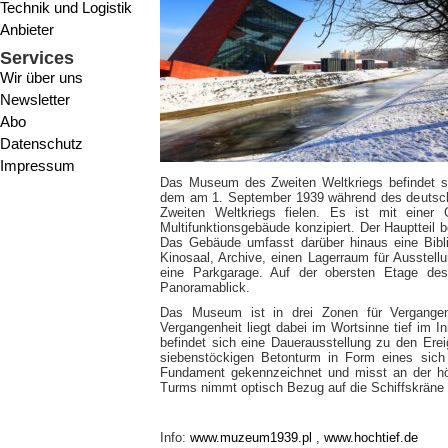
Technik und Logistik
Anbieter
Services
Wir über uns
Newsletter
Abo
Datenschutz
Impressum
Das Museum des Zweiten Weltkriegs befindet si
dem am 1. September 1939 während des deutsche
Zweiten Weltkriegs fielen. Es ist mit einer
Multifunktionsgebäude konzipiert. Der Haupttei
Das Gebäude umfasst darüber hinaus eine Bibli
Kinosaal, Archive, einen Lagerraum für Ausstel
eine Parkgarage. Auf der obersten Etage des
Panoramablick.
Das Museum ist in drei Zonen für Vergangenh
Vergangenheit liegt dabei im Wortsinne tief im 
befindet sich eine Dauerausstellung zu den Ere
siebenstöckigen Betonturm in Form eines sich
Fundament gekennzeichnet und misst an der hö
Turms nimmt optisch Bezug auf die Schiffskräne 
Info:
www.muzeum1939.pl
,
www.hochtief.de