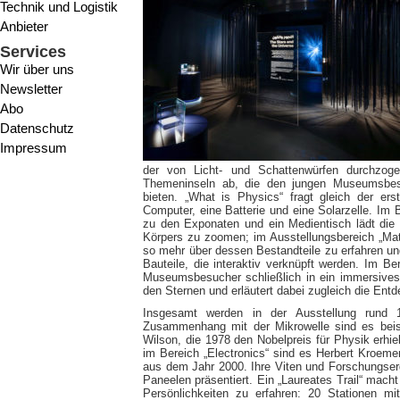
Technik und Logistik
Anbieter
Services
Wir über uns
Newsletter
Abo
Datenschutz
Impressum
der von Licht- und Schattenwürfen durchzogen
Themeninseln ab, die den jungen Museumsbesu
bieten. „What is Physics“ fragt gleich der er
Computer, eine Batterie und eine Solarzelle. Im
zu den Exponaten und ein Medientisch lädt die
Körpers zu zoomen; im Ausstellungsbereich „M
so mehr über dessen Bestandteile zu erfahren und
Bauteile, die interaktiv verknüpft werden. Im B
Museumsbesucher schließlich in ein immersives 
den Sternen und erläutert dabei zugleich die Ent
Insgesamt werden in der Ausstellung rund 10
Zusammenhang mit der Mikrowelle sind es bei
Wilson, die 1978 den Nobelpreis für Physik erh
im Bereich „Electronics“ sind es Herbert Kroeme
aus dem Jahr 2000. Ihre Viten und Forschungserg
Paneelen präsentiert. Ein „Laureates Trail“ mach
Persönlichkeiten zu erfahren: 20 Stationen mi