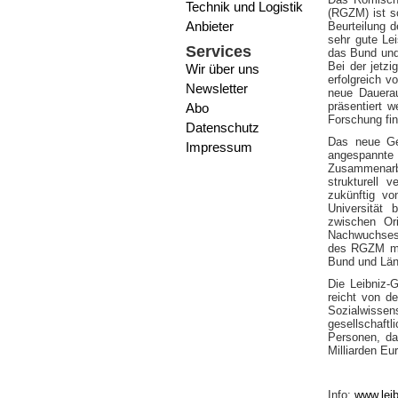
Technik und Logistik
(RGZM) ist s
Anbieter
Beurteilung d
sehr gute Le
Services
das Bund und 
Bei der jetzi
Wir über uns
erfolgreich 
Newsletter
neue Dauerau
präsentiert 
Abo
Forschung fin
Datenschutz
Das neue Geb
Impressum
angespannte 
Zusammenarbe
strukturell 
zukünftig v
Universität
zwischen Ori
Nachwuchses.
des RGZM mit
Bund und Län
Die Leibniz-
reicht von d
Sozialwisse
gesellschaft
Personen, da
Milliarden Eur
Info:
www.lei