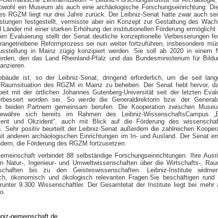
owohl ein Museum als auch eine archäologische Forschungseinrichtung. Die
es RGZM liegt nur drei Jahre zurück. Der Leibniz-Senat hatte zwar auch sei
istungen festgestellt, vermisste aber ein Konzept zur Gestaltung des Wac
Länder mit einer starken Erhöhung der institutionellen Förderung ermöglicht 
gen Evaluierung stellt der Senat deutliche konzeptionelle Verbesserungen fe
vorangetriebene Reformprozess sei nun weiter fortzuführen, insbesondere mü
sstellung in Mainz zügig konzipiert werden. Sie soll ab 2020 in einem
werden, den das Land Rheinland-Pfalz und das Bundesministerium für Bild
anzieren.
äude ist, so der Leibniz-Senat, dringend erforderlich, um die seit lang
Raumsituation des RGZM in Mainz zu beheben. Der Senat hebt hervor, da
it mit der örtlichen Johannes Gutenberg-Universität seit der letzten Eval
verbessert worden sei. So werde die Generaldirektorin bzw. der Generald
on beiden Partnern gemeinsam berufen. Die Kooperation zwischen Muse
 bewähre sich bereits im Rahmen des Leibniz-WissenschaftsCampus „
ent und Okzident“, auch mit Blick auf die Förderung des wissenschaft
 Sehr positiv beurteilt der Leibniz-Senat außerdem die zahlreichen Kooper
 anderen archäologischen Einrichtungen im In- und Ausland. Der Senat em
dern, die Förderung des RGZM fortzusetzen.
Gemeinschaft verbindet 88 selbständige Forschungseinrichtungen. Ihre Ausr
en Natur-, Ingenieur- und Umweltwissenschaften über die Wirtschafts-, Ra
nschaften bis zu den Geisteswissenschaften. Leibniz-Institute widme
lich, ökonomisch und ökologisch relevanten Fragen.Sie beschäftigen rund
runter 9.300 Wissenschaftler. Der Gesamtetat der Institute liegt bei mehr 
o.
bniz-gemeinschaft.de