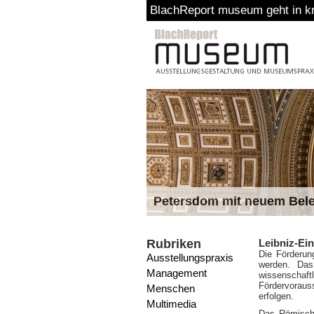
BlachReport museum geht in kr
Petersdom mit neuem Bel
Rubriken
Leibniz-Ein
Die Förderun
Ausstellungspraxis
werden. Das
Management
wissenscha
Fördervorauss
Menschen
erfolgen.
Multimedia
Das Römisch-