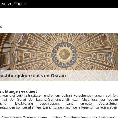
eative Pause
euchtungskonzept von Osram
richtungen evaluiert
g von drei Leibniz-Instituten und einem Leibniz-Forschungsmuseum soll fort
 hat der Senat der Leibniz-Gemeinschaft nach Abschluss der regelm
ftlichen Evaluierung beschlossen. Eine erneute Überprüfun
etzungen soll bei allen vier Einrichtungen nach dem Regelturnus von sieben
Germanische Zentralmuseum – Leibniz-Forschungsinstitut für Archäologie