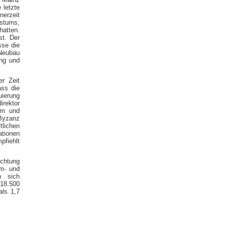
 letzte
nerzeit
hstums,
hatten.
st. Der
sse die
 Neubau
ung und
er Zeit
ss die
uierung
irektor
um und
Byzanz
lichen
ationen
pfiehlt
ichtung
um- und
n sich
 18.500
als 1,7