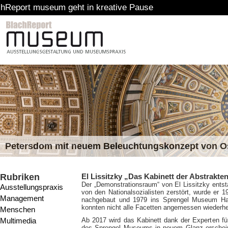
m geht in kreative Pause
Petersdom mit neuem Beleuchtungskonzept von 
Rubriken
El Lissitzky „Das Kabinett der Abstrakt
Der „Demonstrationsraum“ von El Lissitzky ent
Ausstellungspraxis
von den Nationalsozialisten zerstört, wurde er 
Management
nachgebaut und 1979 ins Sprengel Museum Han
konnten nicht alle Facetten angemessen wiederhe
Menschen
Multimedia
Ab 2017 wird das Kabinett dank der Experten 
des Sprengel Museums in neuem Glanz erschein