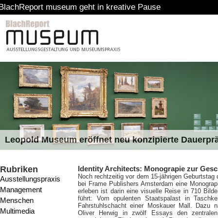
t museum geht in kreative Pause
Leopold Museum eröffnet neu konzipierte Dauerpr
Rubriken
Identity Architects: Monograpie zur Gesch
Noch rechtzeitig vor dem 15-jährigen Geburtstag 
Ausstellungspraxis
bei Frame Publishers Amsterdam eine Monograph
Management
erleben ist darin eine visuelle Reise in 710 Bil
führt: Vom opulenten Staatspalast in Taschk
Menschen
Fahrstuhlschacht einer Moskauer Mall. Dazu n
Multimedia
Oliver Herwig in zwölf Essays den zentralen