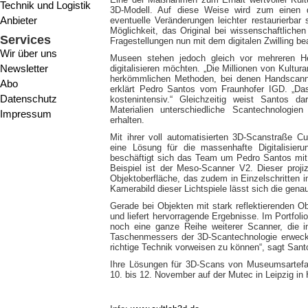
Technik und Logistik
3D-Modell. Auf diese Weise wird zum einen d
Anbieter
eventuelle Veränderungen leichter restaurierbar
Möglichkeit, das Original bei wissenschaftlich
Services
Fragestellungen nun mit dem digitalen Zwilling be
Wir über uns
Museen stehen jedoch gleich vor mehreren H
Newsletter
digitalisieren möchten. „Die Millionen von Kultu
herkömmlichen Methoden, bei denen Handscanner
Abo
erklärt Pedro Santos vom Fraunhofer IGD. „Da
Datenschutz
kostenintensiv.“ Gleichzeitig weist Santos d
Materialien unterschiedliche Scantechnologi
Impressum
erhalten.
Mit ihrer voll automatisierten 3D-Scanstraße C
eine Lösung für die massenhafte Digitalisi
beschäftigt sich das Team um Pedro Santos mit 
Beispiel ist der Meso-Scanner V2. Dieser projizi
Objektoberfläche, das zudem in Einzelschritten
Kamerabild dieser Lichtspiele lässt sich die gena
Gerade bei Objekten mit stark reflektierenden O
und liefert hervorragende Ergebnisse. Im Portfol
noch eine ganze Reihe weiterer Scanner, die 
Taschenmessers der 3D-Scantechnologie erwecken.
richtige Technik vorweisen zu können“, sagt Sant
Ihre Lösungen für 3D-Scans von Museumsartefak
10. bis 12. November auf der Mutec in Leipzig in 