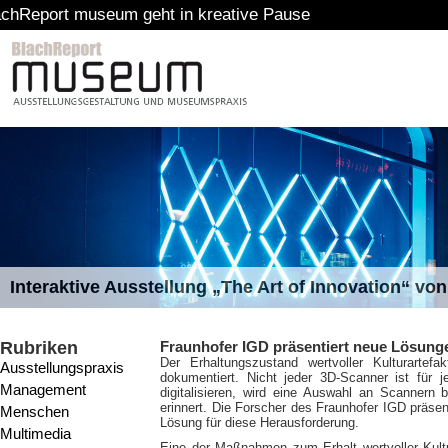
eum geht in kreative Pause
Interaktive Ausstellung „The Art of Innovation“ v
Rubriken
Fraunhofer IGD präsentiert neue Lösung
Der Erhaltungszustand wertvoller Kulturart
Ausstellungspraxis
dokumentiert. Nicht jeder 3D-Scanner ist für 
Management
digitalisieren, wird eine Auswahl an Scannern
erinnert. Die Forscher des Fraunhofer IGD präsent
Menschen
Lösung für diese Herausforderung.
Multimedia
Eine der Maßnahmen zum Erhalt wertvoller Kultur