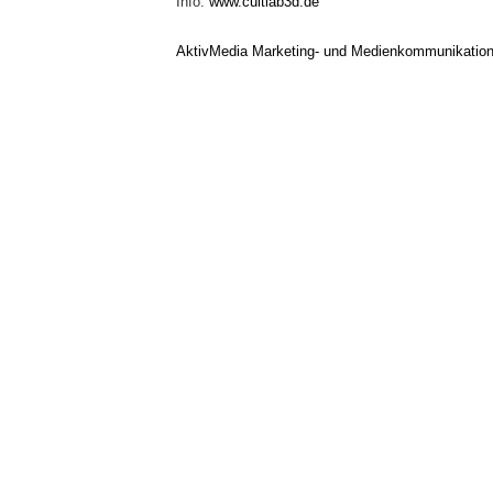
Info:
www.cultlab3d.de
AktivMedia Marketing- und Medienkommunikatio