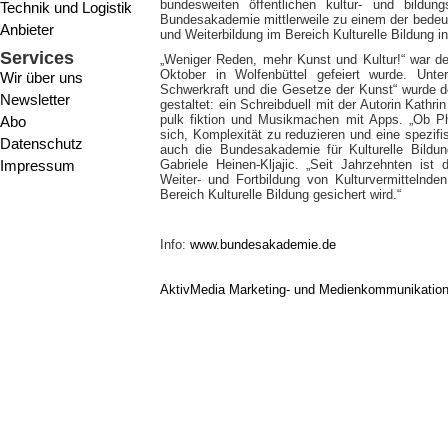
bundesweiten öffentlichen kultur- und bildung
Technik und Logistik
Bundesakademie mittlerweile zu einem der bedeute
Anbieter
und Weiterbildung im Bereich Kulturelle Bildung i
Services
„Weniger Reden, mehr Kunst und Kultur!“ war de
Oktober in Wolfenbüttel gefeiert wurde. Unt
Wir über uns
Schwerkraft und die Gesetze der Kunst“ wurde d
Newsletter
gestaltet: ein Schreibduell mit der Autorin Kathr
pulk fiktion und Musikmachen mit Apps. „Ob P
Abo
sich, Komplexität zu reduzieren und eine spezi
Datenschutz
auch die Bundesakademie für Kulturelle Bildung
Impressum
Gabriele Heinen-Kljajic. „Seit Jahrzehnten ist
Weiter- und Fortbildung von Kulturvermittelnde
Bereich Kulturelle Bildung gesichert wird.“
Info:
www.bundesakademie.de
AktivMedia Marketing- und Medienkommunikatio