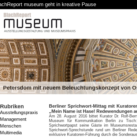
seum geht in kreative Pause
Petersdom mit neuem Beleuchtungskonzept von 
Rubriken
Berliner Sprichwort-Mittag mit Kurator
„Mein Name ist Hase! Redewendungen au
Ausstellungspraxis
Am 28. August 2016 bittet Kurator Dr. Rolf-Ber
Management
Museum für Kommunikation Berlin zu Tisch
Sprichwortpapst seine Gäste im Museumsrestau
Menschen
Sprichwort-Sprechstunde rund um Berliner Rede
Multimedia
exklusive Kuratoren-Führung durch die Sondera