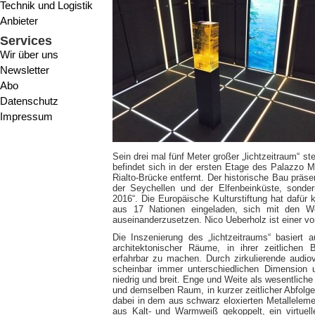
Technik und Logistik
Anbieter
Services
Wir über uns
Newsletter
Abo
Datenschutz
Impressum
Sein drei mal fünf Meter großer „lichtzeitraum“ st
befindet sich in der ersten Etage des Palazzo 
Rialto-Brücke entfernt. Der historische Bau präsen
der Seychellen und der Elfenbeinküste, sonde
2016“. Die Europäische Kulturstiftung hat dafür
aus 17 Nationen eingeladen, sich mit den 
auseinanderzusetzen. Nico Ueberholz ist einer vo
Die Inszenierung des „lichtzeitraums“ basiert a
architektonischer Räume, in ihrer zeitlichen B
erfahrbar zu machen. Durch zirkulierende audiovi
scheinbar immer unterschiedlichen Dimensio
niedrig und breit. Enge und Weite als wesentliche
und demselben Raum, in kurzer zeitlicher Abfolge
dabei in dem aus schwarz eloxierten Metalleleme
aus Kalt- und Warmweiß gekoppelt, ein virtuell