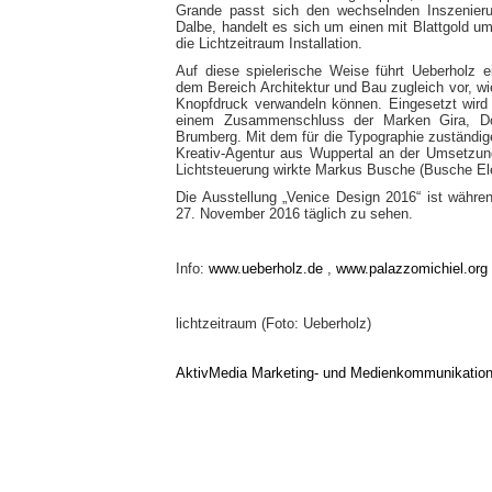
Grande passt sich den wechselnden Inszenier
Dalbe, handelt es sich um einen mit Blattgold u
die Lichtzeitraum Installation.
Auf diese spielerische Weise führt Ueberholz e
dem Bereich Architektur und Bau zugleich vor, w
Knopfdruck verwandeln können. Eingesetzt wird
einem Zusammenschluss der Marken Gira, Dor
Brumberg. Mit dem für die Typographie zuständi
Kreativ-Agentur aus Wuppertal an der Umsetzung
Lichtsteuerung wirkte Markus Busche (Busche Ele
Die Ausstellung „Venice Design 2016“ ist währe
27. November 2016 täglich zu sehen.
Info:
www.ueberholz.de
,
www.palazzomichiel.org
lichtzeitraum (Foto: Ueberholz)
AktivMedia Marketing- und Medienkommunikatio