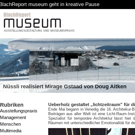
 museum geht in kreative Pause
Nüssli realisiert Mirage Gstaad von Doug Aitken
Rubriken
Ueberholz gestaltet „lichtzeitraum“ für d
Ende Mai begann in Venedig die 16. Architekur-
Ausstellungspraxis
Beiträgen aus aller Welt ist eine Licht-Raum-Ins
Management
Spezialist für temporäre Architektur lässt hie
Räumen mit unterschiedlicher Emotionalität für d
Menschen
Multimedia