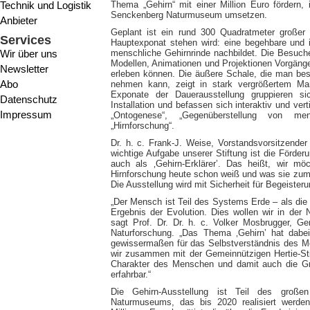
Technik und Logistik
Thema „Gehirn“ mit einer Million Euro fördern,
Senckenberg Naturmuseum umsetzen.
Anbieter
Geplant ist ein rund 300 Quadratmeter großer
Services
Hauptexponat stehen wird: eine begehbare und i
Wir über uns
menschliche Gehirnrinde nachbildet. Die Besuche
Modellen, Animationen und Projektionen Vorgänge
Newsletter
erleben können. Die äußere Schale, die man bes
Abo
nehmen kann, zeigt in stark vergrößertem Ma
Exponate der Dauerausstellung gruppieren si
Datenschutz
Installation und befassen sich interaktiv und ve
Impressum
„Ontogenese“, „Gegenüberstellung von me
„Hirnforschung“.
Dr. h. c. Frank-J. Weise, Vorstandsvorsitzender
wichtige Aufgabe unserer Stiftung ist die Förde
auch als ‚Gehirn-Erklärer’. Das heißt, wir möc
Hirnforschung heute schon weiß und was sie zum
Die Ausstellung wird mit Sicherheit für Begeisteru
„Der Mensch ist Teil des Systems Erde – als die 
Ergebnis der Evolution. Dies wollen wir in de
sagt Prof. Dr. Dr. h. c. Volker Mosbrugger, Ge
Naturforschung. „Das Thema ‚Gehirn’ hat dabei
gewissermaßen für das Selbstverständnis des M
wir zusammen mit der Gemeinnützigen Hertie-Sti
Charakter des Menschen und damit auch die Gre
erfahrbar.“
Die Gehirn-Ausstellung ist Teil des große
Naturmuseums, das bis 2020 realisiert werde