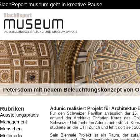
t museum geht in kreative Pause
Petersdom mit neuem Beleuchtungskonzept von 
Rubriken
Adunic realisiert Projekt für Architektur-
Für den Schweizer Pavillon anlässlich der 15. I
Ausstellungspraxis
entwarf der Architekt Christian Kerez das Ob
Management
Schweizer Unternehmen Adunic unterstützt. Kere
studierte an der ETH Zürich und lehrt dort seit 20
Menschen
Multimedia
Sein Biennale Projekt ist ein Raum, der zufä
gegossen wird. Die Herausforderung bestand d