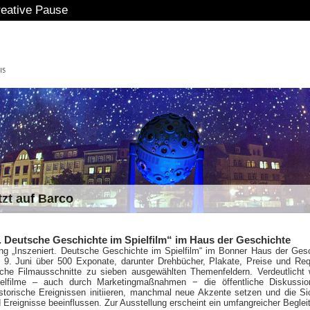
 Pause
tzt auf Barco
t. Deutsche Geschichte im Spielfilm“ im Haus der Geschichte
ung „Inszeniert. Deutsche Geschichte im Spielfilm“ im Bonner Haus der Ges
 9. Juni über 500 Exponate, darunter Drehbücher, Plakate, Preise und Req
iche Filmausschnitte zu sieben ausgewählten Themenfeldern. Verdeutlicht
ielfilme – auch durch Marketingmaßnahmen − die öffentliche Diskussio
storische Ereignissen initiieren, manchmal neue Akzente setzen und die Si
Ereignisse beeinflussen. Zur Ausstellung erscheint ein umfangreicher Beglei