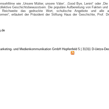
rnsehfilme wie ,Unsere Mütter, unsere Väter‘, ,Good Bye, Lenin!‘ oder ,Die 
ollektive Geschichtsbewusstsein. Die populäre Aufbereitung von Fakten und 
an Reichweite das gedruckte Wort, schulische Angebote und alle a
formen“, erläutert der Präsident der Stiftung Haus der Geschichte, Prof. D
.de
arketing- und Medienkommunikation GmbH Hopfenfeld 5 | 31311 D-Uetze-D