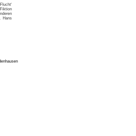
Flucht‘
Fiktion
nderen
r. Hans
edenhausen