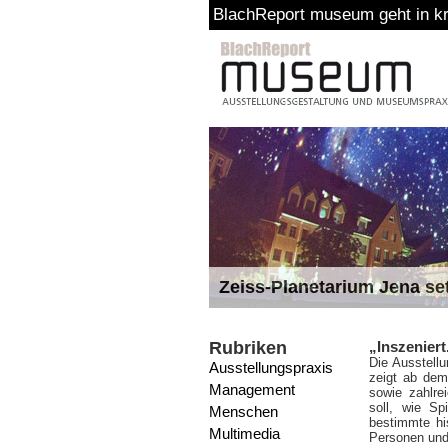
BlachReport museum geht in kreative
Zeiss-Planetarium Jena se
Rubriken
„Inszenier
Die Ausstell
Ausstellungspraxis
zeigt ab dem
Management
sowie zahlre
soll, wie Sp
Menschen
bestimmte hi
Multimedia
Personen und 