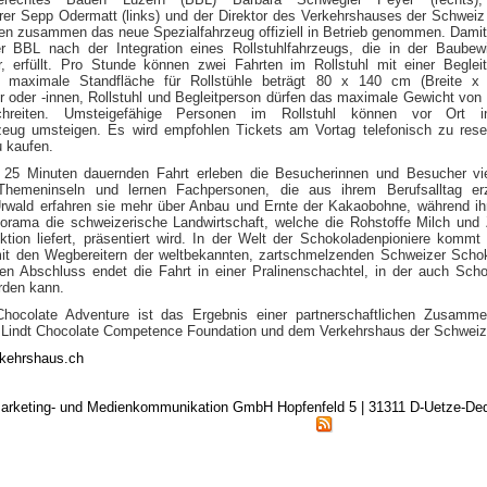
rer Sepp Odermatt (links) und der Direktor des Verkehrshauses der Schweiz
en zusammen das neue Spezialfahrzeug offiziell in Betrieb genommen. Damit 
r BBL nach der Integration eines Rollstuhlfahrzeugs, die in der Baubewi
r, erfüllt. Pro Stunde können zwei Fahrten im Rollstuhl mit einer Beglei
e maximale Standfläche für Rollstühle beträgt 80 x 140 cm (Breite x T
er oder -innen, Rollstuhl und Begleitperson dürfen das maximale Gewicht von
chreiten. Umsteigefähige Personen im Rollstuhl können vor Ort 
zeug umsteigen. Es wird empfohlen Tickets am Vortag telefonisch zu rese
u kaufen.
 25 Minuten dauernden Fahrt erleben die Besucherinnen und Besucher vi
Themeninseln und lernen Fachpersonen, die aus ihrem Berufsalltag erz
rwald erfahren sie mehr über Anbau und Ernte der Kakaobohne, während i
orama die schweizerische Landwirtschaft, welche die Rohstoffe Milch und
ktion liefert, präsentiert wird. In der Welt der Schokoladenpioniere kommt
t den Wegbereitern der weltbekannten, zartschmelzenden Schweizer Scho
n Abschluss endet die Fahrt in einer Pralinenschachtel, in der auch Sch
rden kann.
ocolate Adventure ist das Ergebnis einer partnerschaftlichen Zusammen
 Lindt Chocolate Competence Foundation und dem Verkehrshaus der Schweiz
kehrshaus.ch
arketing- und Medienkommunikation GmbH Hopfenfeld 5 | 31311 D-Uetze-D