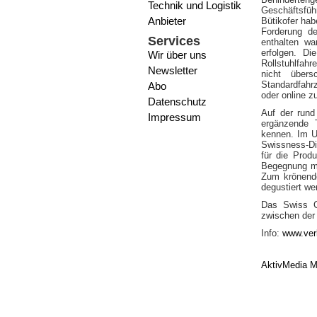
Technik und Logistik
Geschäftsfüh
Anbieter
Bütikofer hab
Forderung de
Services
enthalten wa
erfolgen. Di
Wir über uns
Rollstuhlfahr
Newsletter
nicht übers
Standardfahr
Abo
oder online z
Datenschutz
Auf der rund
Impressum
ergänzende 
kennen. Im U
Swissness-Di
für die Produ
Begegnung mi
Zum krönende
degustiert we
Das Swiss Ch
zwischen der
Info:
www.ver
AktivMedia M