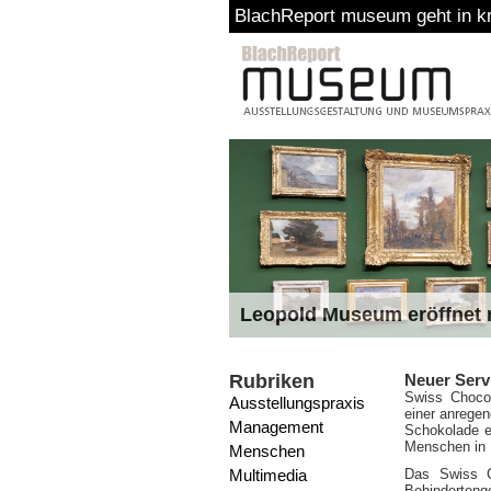
BlachReport museum geht in kr
Leopold Museum eröffnet n
Rubriken
Neuer Serv
Swiss Chocol
Ausstellungspraxis
einer anrege
Management
Schokolade e
Menschen in R
Menschen
Multimedia
Das Swiss Ch
Behinderte