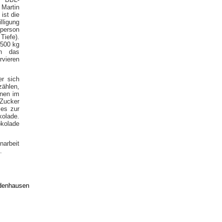
 Martin
ist die
lligung
tperson
iefe).
 500 kg
in das
rvieren
er sich
ählen,
hnen im
 Zucker
 es zur
kolade.
okolade
arbeit
.
edenhausen