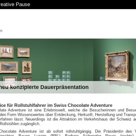
eative Pause
eu konzipierte Dauerpräsentation
ice für Rollstuhlfahrer im Swiss Chocolate Adventure
ate Adventure ist eine Erlebniswelt, welche die Besucherinnen und Besu
nden Form Wissenswertes über Entdeckung, Herkunft, Herstellung und Transp
rfahren lässt. Neuerdings ist die Attraktion im Verkehrshaus der Schweiz a
ollstühlen zugänglich.
ocolate Adventure ist ab sofort rollstuhlgängig. Die Präsidentin des 
ngerechtes Bauen Luzern (BBL) Barbara Schwegler Peyer (rechts)