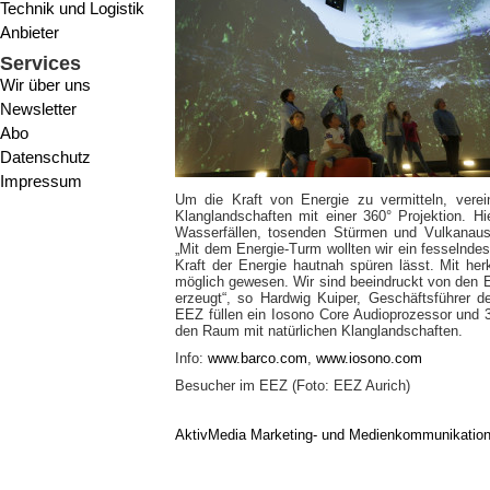
Technik und Logistik
Anbieter
Services
Wir über uns
Newsletter
Abo
Datenschutz
Impressum
Um die Kraft von Energie zu vermitteln, vere
Klanglandschaften mit einer 360° Projektion. H
Wasserfällen, tosenden Stürmen und Vulkanaus
„Mit dem Energie-Turm wollten wir ein fesselnde
Kraft der Energie hautnah spüren lässt. Mit h
möglich gewesen. Wir sind beeindruckt von den 
erzeugt“, so Hardwig Kuiper, Geschäftsführer d
EEZ füllen ein Iosono Core Audioprozessor und 32
den Raum mit natürlichen Klanglandschaften.
Info:
www.barco.com
,
www.iosono.com
Besucher im EEZ (Foto: EEZ Aurich)
AktivMedia Marketing- und Medienkommunikatio