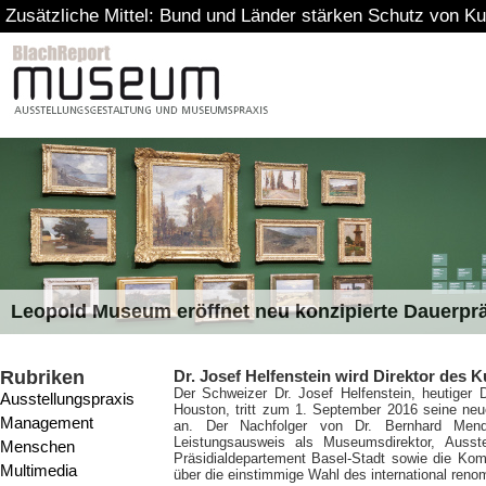
Zusätzliche Mittel: Bund und Länder stärken Schutz von Ku
Leopold Museum eröffnet neu konzipierte Dauerpr
Rubriken
Dr. Josef Helfenstein wird Direktor des
Der Schweizer Dr. Josef Helfenstein, heutiger D
Ausstellungspraxis
Houston, tritt zum 1. September 2016 seine ne
Management
an. Der Nachfolger von Dr. Bernhard Mend
Leistungsausweis als Museumsdirektor, Ausst
Menschen
Präsidialdepartement Basel-Stadt sowie die K
Multimedia
über die einstimmige Wahl des international ren