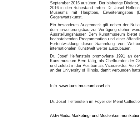
September 2016 ausüben. Der bisherige Direktor,
2016 in den Ruhestand treten. Dr. Josef Helfenst
Museums mit Hauptbau, Erweiterungsbau (
Gegenwartskunst.
Ein besonderes Augenmerk gilt neben der Nutzu
dem Erweiterungsbau zur Verfügung stehen wer
Ausstellungshäuser. Dem Kunstmuseum bietet sic
hochstehenden Programmation und einer öffentli
Fortentwicklung dieser Sammlung von Weltbe
internationalen Kunstwelt weiter auszubauen.
Dr. Josef Helfenstein promovierte 1991 an de
Kunstmuseum Bern tätig; als Chefkurator der G
und zuletzt in der Position als Vizedirektor. Von
an der University of Illinois, damit verbunden hatt
Info:
www.kunstmuseumbasel.ch
Dr. Josef Helfenstein im Foyer der Menil Collecti
AktivMedia Marketing- und Medienkommunikatio