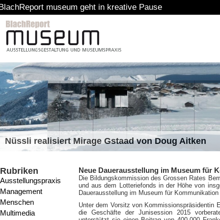
t museum geht in kreative Pause
Nüssli realisiert Mirage Gstaad von Doug Aitken
Rubriken
Neue Dauerausstellung im Museum für 
Die Bildungskommission des Grossen Rates Bern 
Ausstellungspraxis
und aus dem Lotteriefonds in der Höhe von insg
Management
Dauerausstellung im Museum für Kommunikation 
Menschen
Unter dem Vorsitz von Kommissionspräsidentin E
Multimedia
die Geschäfte der Junisession 2015 vorberat
unterstützt sie einen Beitrag von 400.000 Fran