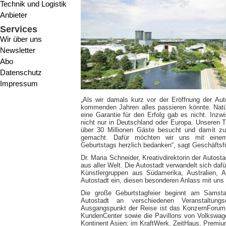
Technik und Logistik
Anbieter
Services
Wir über uns
Newsletter
Abo
Datenschutz
Impressum
„Als wir damals kurz vor der Eröffnung der Aut
kommenden Jahren alles passieren könnte. Natür
eine Garantie für den Erfolg gab es nicht. In
nicht nur in Deutschland oder Europa. Unseren 
über 30 Millionen Gäste besucht und damit zur
gemacht. Dafür möchten wir uns mit einem
Geburtstags herzlich bedanken“, sagt Geschäftsf
Dr. Maria Schneider, Kreativdirektorin der Autos
aus aller Welt. Die Autostadt verwandelt sich dafü
Künstlergruppen aus Südamerika, Australien, 
Autostadt ein, diesen besonderen Anlass mit uns
Die große Geburtstagfeier beginnt am Samsta
Autostadt an verschiedenen Veranstaltung
Ausgangspunkt der Reise ist das KonzernForum, d
KundenCenter sowie die Pavillons von Volkswag
Kontinent Asien; im KraftWerk, ZeitHaus, Premi