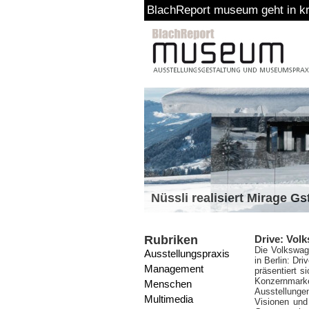
BlachReport museum geht in kreative Pau
Nüssli realisiert Mirage G
Rubriken
Drive: Vol
Die Volkswag
Ausstellungspraxis
in Berlin: D
Management
präsentiert 
Konzernmarke
Menschen
Ausstellungen
Multimedia
Visionen und