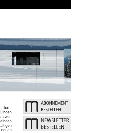
Zusätzliche Mittel: Bund und Länder st
attform
 Linden
e zwölf
selnden
ältigen
 neuen