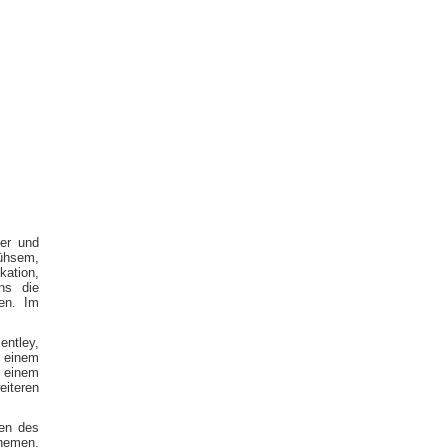
ler und
ühsem,
ation,
ns die
len. Im
ntley,
r einem
t einem
eiteren
ken des
Themen.