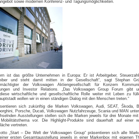
ngebot sowie modernen Konferenz- und Tagungsmöglichkeiten.
rn ist das größte Unternehmen in Europa: Er ist Arbeitgeber, Steuerzah
treiber und steht damit mitten in der Gesellschaft“, sagt Stephan Gr
llmächtigter der Volkswagen Aktiengesellschaft für Konzern Kommunik
ungen und Investor Relations. „Das Volkswagen Group Forum gibt u
 diese wirtschaftliche und gesellschaftliche Rolle weiter mit Leben zu fül
uptstadt wollen wir in einen ständigen Dialog mit den Menschen treten.“
sentieren sich zukünftig die Marken Volkswagen, Audi, SEAT, Škoda, Be
borghini, Porsche, Ducati, Volkswagen Nutzfahrzeuge, Scania und MAN unte
hselnden Ausstellungen stellen sich die Marken jeweils für drei Monate mi
 Mobilitätsthema vor. Die Highlight-Produkte sind dauerhaft auf einer w
läche vertreten.
tto „Start – Die Welt der Volkswagen Group“ präsentieren sich alle Mar
einer ersten Gesamtausstellung jeweils in einer Markenbox mit eigenen 