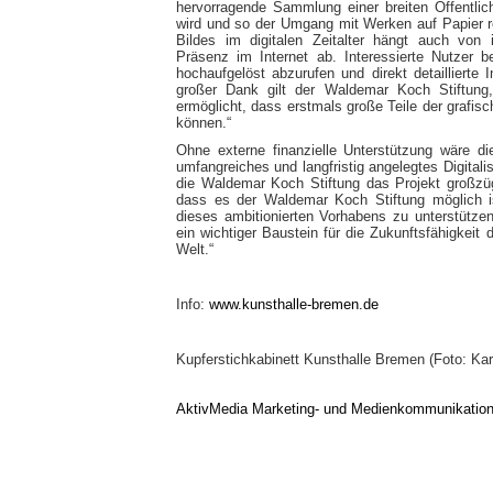
hervorragende Sammlung einer breiten Öffentli
wird und so der Umgang mit Werken auf Papier re
Bildes im digitalen Zeitalter hängt auch von i
Präsenz im Internet ab. Interessierte Nutzer
hochaufgelöst abzurufen und direkt detailliert
großer Dank gilt der Waldemar Koch Stiftung,
ermöglicht, dass erstmals große Teile der grafis
können.“
Ohne externe finanzielle Unterstützung wäre d
umfangreiches und langfristig angelegtes Digitalis
die Waldemar Koch Stiftung das Projekt großzü
dass es der Waldemar Koch Stiftung möglich i
dieses ambitionierten Vorhabens zu unterstützen
ein wichtiger Baustein für die Zukunftsfähigkeit
Welt.“
Info:
www.kunsthalle-bremen.de
Kupferstichkabinett Kunsthalle Bremen (Foto: Ka
AktivMedia Marketing- und Medienkommunikatio