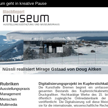
e Pause
Nüssli realisiert Mirage Gstaad von Doug Aitken
Rubriken
Digitalisierungsprojekt im Kupferstichka
Die Kunsthalle Bremen beginnt ein umfassen
Ausstellungspraxis
gesamten Bestands des Kupferstichkabinet
Management
Druckgrafiken. Hochkarätige Werke des 15. bi
öffentlich zugängliche Onlinedatenbank d
Menschen
veröffentlicht. Die Digitalisierung soll diese Mei
Multimedia
sie für die internationale, wissenschaftliche Re