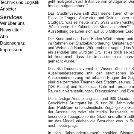
geht maßgeblich auf Initiative von Stuttgarter B
Technik und Logistik
Impuls aufgenommen.“
Anbieter
Das Stadtmuseum soll 2017 seine Türen öffnen
Services
Platz für Fragen, Antworten und Diskussionen r
Stuttgart, was es heute ist?“, „Was waren wichti
Wir über uns
„Wie könnte die Zukunft der Stadt aussehen?“
Newsletter
Ausstellung belaufen sich auf 38,3 Millionen Euro
Abo
Der Bund und das Land Baden-Württemberg unter
Datenschutz
im Rahmen der Städtebauförderung. Ministerialdi
und Wirtschaft Baden-Württemberg, sagte: „Das W
Impressum
ein zentraler und würdiger Ort, ist es doch selb
Ich freue mich, dass der Umbau durch die finan
gemacht wurde.“
Das Stadtmuseum vermittelt Wissen über die Sta
Auseinandersetzung mit der städtischen Id
Auseinandersetzung mit urbanen Fragen der Geg
sind die zentralen Themen des Stadtmuseums. D
(120 Plätze) und Salon, das Café mit Terrasse 
Raum für Veranstaltungen, Diskussionen und Eve
Die ständige Ausstellung auf rund 900 Quadrat
Geschichte Stuttgarts im 19. und 20. Jahrhunde
dem Publikum unterschiedliche Zugänge zu Ges
der Ausstellung zeigt ein medial bespieltes M
besondere Topographie der Stadt und alle Stadtt
um das Modell erleben die Besucher, was in Stu
noch heute prägt.
In den „Jahrhunderträumen“ erzählen Biograp