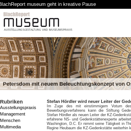
useum geht in kreative Pause
Petersdom mit neuem Beleuchtungskonzept von 
Rubriken
Stefan Hördler wird neuer Leiter der Ged
Im Zuge des mit einstimmigem Votum des St
Ausstellungspraxis
Bewerbungsverfahrens kann die Stiftung Gede
Management
Stefan Hördler als neuen Leiter der KZ-Gedenkstät
erfahrene NS- und Gedenkstättenexperte arbeitet
Menschen
Washington, D.C. Er nimmt seine Tätigkeit in Thü
Multimedia
Regine Heubaum die KZ-Gedenkstätte weiterhin 