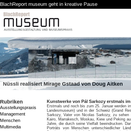
rt museum geht in kreative Pause
Nüssli realisiert Mirage Gstaad von Doug Aitken
Rubriken
Kunstwerke von Pál Sarkozy erstmals im
Erstmals und noch bis zum 25. Januar werden im
Ausstellungspraxis
Landesmuseum) und in der Schweiz (Grand Res
Management
Sarkozy, Vater von Nicolas Sarkozy, zu sehen s
Kairo, Marrakesch, Moskau, Kiew und Peking aus
Menschen
Jahre, die durch seine Vielfalt beeindrucken. D
Multimedia
Porträts von Menschen unterschiedlicher Län